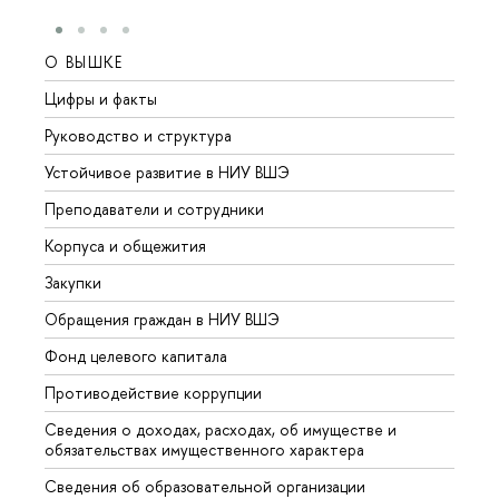
О ВЫШКЕ
ОБР
Цифры и факты
Лице
Руководство и структура
Довуз
Устойчивое развитие в НИУ ВШЭ
Олим
Преподаватели и сотрудники
Прием
Корпуса и общежития
Вышк
Закупки
Прием
Обращения граждан в НИУ ВШЭ
Аспир
Фонд целевого капитала
Допол
Противодействие коррупции
Центр
Сведения о доходах, расходах, об имуществе и
Бизне
обязательствах имущественного характера
Образ
Сведения об образовательной организации