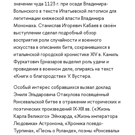
значении чуда 1123 г. при осаде Владимира-
Волынского в тексте Ипатьевской летописи для
легитимации княжеской власти Владимира
Мономаха. Станислав Игоревич Кабаев в своём
выступлении сделал подробный обзор
восприятия роли случайности и военного
искусства в описаниях битв, сохранившихся в
итальянской городской хронистике XIV в. Камиль
Фуркатович Ерназаров выделил роль удачи и
провидения в военном деле, опираясь на текст
«Книги о благородстве» У. Вустера.
Особый интерес собравшихся вызвал доклад
Эмиля Эльдаровича Отакулова посвящённый
Ронсевальской битве в отражении исторических и
поэтических произведений IX-XIII вв. («Жизнь
Карла Великого» Эйнхарда, «Жизнь императора
Людовика» Астронома, «Хроника псевдо-
Турпина», «Песнь о Роланде», поэмы «Ронсеваль»