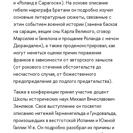
и «Роланд в Сарагосе»). На основе описания
гибели маркграфа Бретани он подробно изучил
основные литературные сюжеты, связанные с
этим событием военной истории (замена басков
на сарацин, вещие сны Карла Великого, сговор
Марсилия и Ганелона и прощание Роланда с мечом
Дюрандалем), а также продемонстрировал, как
могут меняться оценки причин поражения
франков в зависимости от авторского замысла
(от рокового стечения обстоятельств до
несчастного случая, от божественного
предопределения до подлого предательства).
Также в конференции принял участие доцент
Школы исторических наук Михаил Вячеславович
Земляков. Своё выступление он посвятил
описанию мятежей Герменегильда и Гундовальда,
произошедших в вестготской Испании и Южной
Галлии VI в. Он подробно разобрал их причины и