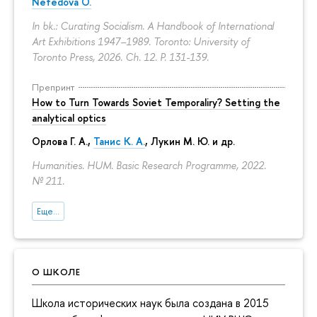
Nefedova O.
In bk.: Curating Socialism. A Handbook of International
Art Exhibitions 1947–1989. Toronto: University of
Toronto Press, 2026. Ch. 12.
P. 131-139.
Препринт
How to Turn Towards Soviet Temporaliry? Setting the
analytical optics
Орлова Г. А.
,
Танис К. А.
,
Лукин М. Ю.
и др.
Humanities. HUM. Basic Research Programme, 2022.
№ 211.
Еще...
О ШКОЛЕ
Школа исторических наук была создана в 2015