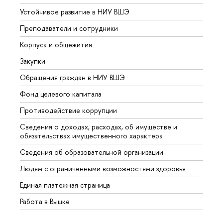
Устойчивое развитие в НИУ ВШЭ
Олим
Преподаватели и сотрудники
Прием
Корпуса и общежития
Вышк
Закупки
Прием
Обращения граждан в НИУ ВШЭ
Аспир
Фонд целевого капитала
Допол
Противодействие коррупции
Центр
Сведения о доходах, расходах, об имуществе и
Бизне
обязательствах имущественного характера
Образ
Сведения об образовательной организации
Обрат
Людям с ограниченными возможностями здоровья
Единая платежная страница
Работа в Вышке