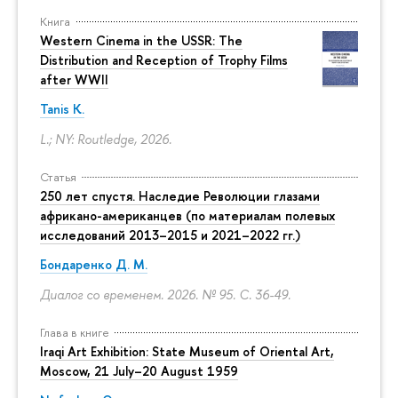
Книга
Western Cinema in the USSR: The
Distribution and Reception of Trophy Films
after WWII
Tanis K.
L.; NY: Routledge, 2026.
Статья
250 лет спустя. Наследие Революции глазами
африкано-американцев (по материалам полевых
исследований 2013–2015 и 2021–2022 гг.)
Бондаренко Д. М.
Диалог со временем. 2026. № 95.
С. 36-49.
Глава в книге
Iraqi Art Exhibition: State Museum of Oriental Art,
Moscow, 21 July–20 August 1959