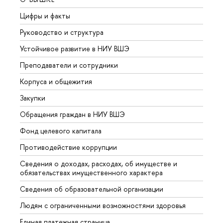
Цифры и факты
Лице
Руководство и структура
Довуз
Устойчивое развитие в НИУ ВШЭ
Олим
Преподаватели и сотрудники
Прием
Корпуса и общежития
Вышк
Закупки
Прием
Обращения граждан в НИУ ВШЭ
Аспир
Фонд целевого капитала
Допол
Противодействие коррупции
Центр
Сведения о доходах, расходах, об имуществе и
Бизне
обязательствах имущественного характера
Образ
Сведения об образовательной организации
Обрат
Людям с ограниченными возможностями здоровья
Единая платежная страница