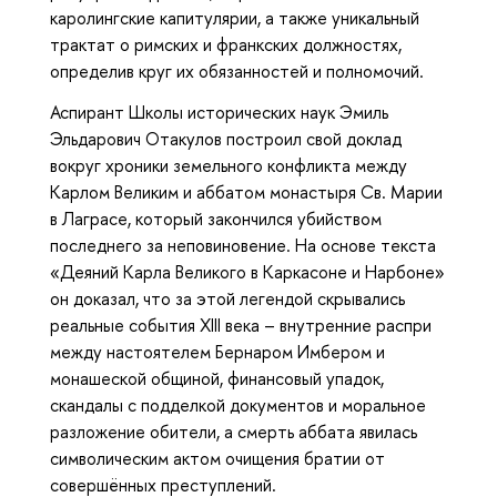
каролингские капитулярии, а также уникальный
трактат о римских и франкских должностях,
определив круг их обязанностей и полномочий.
Аспирант Школы исторических наук Эмиль
Эльдарович Отакулов построил свой доклад
вокруг хроники земельного конфликта между
Карлом Великим и аббатом монастыря Св. Марии
в Лаграсе, который закончился убийством
последнего за неповиновение. На основе текста
«Деяний Карла Великого в Каркасоне и Нарбоне»
он доказал, что за этой легендой скрывались
реальные события XIII века – внутренние распри
между настоятелем Бернаром Имбером и
монашеской общиной, финансовый упадок,
скандалы с подделкой документов и моральное
разложение обители, а смерть аббата явилась
символическим актом очищения братии от
совершённых преступлений.