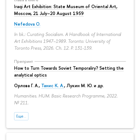
Iraqi Art Exhibition: State Museum of Oriental Art,
Moscow, 21 July–20 August 1959
Nefedova O.
In bk.: Curating Socialism. A Handbook of International
Art Exhibitions 1947–1989. Toronto: University of
Toronto Press, 2026. Ch. 12.
P. 131-139.
Препринт
How to Turn Towards Soviet Temporaliry? Setting the
analytical optics
Орлова Г. А.
,
Танис К. А.
,
Лукин М. Ю.
и др.
Humanities. HUM. Basic Research Programme, 2022.
№ 211.
Еще...