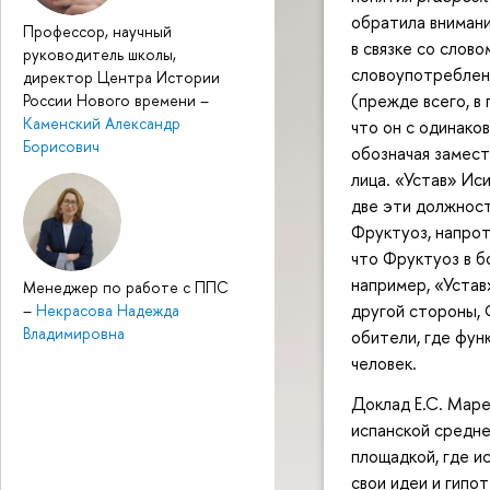
обратила внимани
Профессор, научный
в связке со слов
руководитель школы,
словоупотребле
директор Центра Истории
(прежде всего, в
России Нового времени
–
Каменский Александр
что он с одинако
Борисович
обозначая замест
лица. «Устав» Ис
две эти должност
Фруктуоз, напрот
что Фруктуоз в б
например, «Устав
Менеджер по работе с ППС
другой стороны, 
–
Некрасова Надежда
Владимировна
обители, где фун
человек.
Доклад Е.С. Маре
испанской средне
площадкой, где и
свои идеи и гипот