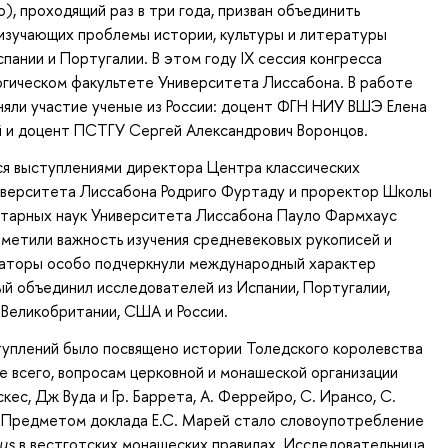
o), проходящий раз в три года, призван объединить
изучающих проблемы истории, культуры и литературы
пании и Португалии. В этом году IX сессия конгресса
огическом факультете Университета Лиссабона. В работе
яли участие ученые из России: доцент ФГН НИУ ВШЭ Елена
 и доцент ПСТГУ Сергей Александрович Воронцов.
ся выступлениями директора Центра классических
иверситета Лиссабона Родриго Фуртаду и проректор Школы
нитарных наук Университета Лиссабона Пауло Фармхаус
метили важность изучения средневековых рукописей и
заторы особо подчеркнули международный характер
ый объединил исследователей из Испании, Португалии,
 Великобритании, США и России.
туплений было посвящено истории Толедского королевства
е всего, вопросам церковной и монашеской организации
кес, Дж Вуда и Гр. Баррета, А. Феррейро, С. Ирансо, С.
. Предметом доклада Е.С. Марей стало словоупотребление
tus
в вестготских монашеских правилах. Исследовательница