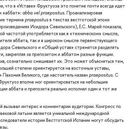
е, что в «Уставе» Фруктуоза это понятие почти всегда идет
ом «аббат»:
abba
vel
praepositus
. Проанализировав
ние термина
praepositus
в текстах вестготской эпохи
 произведениях Исидора Севильского), Е.С. Марей показала,
вой частотой употребляется как в «техническом» смысле,
ителя аббата, так и в широком смысле первенствующего
идора Севильского и «Общий устав» стремятся разделять
и, закрепляя за препозитом и аббатом разные функции.
ив, сознательно смешивает их. Это может объясняться тем,
ольшей степени ориентируется на восточные уставы,
» Пахомия Великого, где настоятель назван
praepositus
. С
Фруктуоз вполне мог ориентироваться на небольшие
кции аббата и препозита реально исполнял один и тот же
й вызывал интерес и комментарии аудитории. Конгресс по
вековой латыни является уникальной международной
сследователи истории Вестготской Испании могут обсудить
езы.