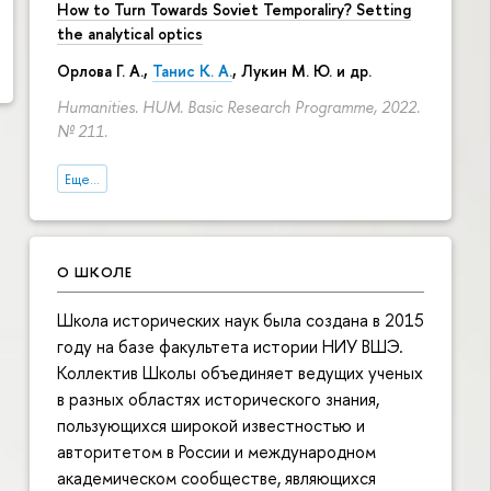
How to Turn Towards Soviet Temporaliry? Setting
the analytical optics
Орлова Г. А.
,
Танис К. А.
,
Лукин М. Ю.
и др.
Humanities. HUM. Basic Research Programme, 2022.
№ 211.
Еще...
О ШКОЛЕ
Школа исторических наук была создана в 2015
году на базе факультета истории НИУ ВШЭ.
Коллектив Школы объединяет ведущих ученых
в разных областях исторического знания,
пользующихся широкой известностью и
авторитетом в России и международном
академическом сообществе, являющихся