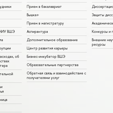
удники
Прием в бакалавриат
Диссертаци
Вышка+
Защиты дисс
Прием в магистратуру
Академическ
 НИУ ВШЭ
Аспирантура
Конкурсы и 
ла
Дополнительное образование
Внешние на
ресурсы
рупции
Центр развития карьеры
асходах, об
Бизнес-инкубатор ВШЭ
ьствах
Образовательные партнерства
тера
Обратная связь и взаимодействие с
тельной
получателями услуг
ми
ья
аница