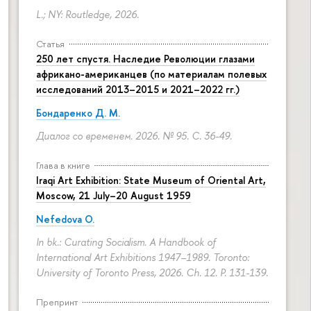
L.; NY: Routledge, 2026.
Статья
250 лет спустя. Наследие Революции глазами
африкано-американцев (по материалам полевых
исследований 2013–2015 и 2021–2022 гг.)
Бондаренко Д. М.
Диалог со временем. 2026. № 95.
С. 36-49.
Глава в книге
Iraqi Art Exhibition: State Museum of Oriental Art,
Moscow, 21 July–20 August 1959
Nefedova O.
In bk.: Curating Socialism. A Handbook of
International Art Exhibitions 1947–1989. Toronto:
University of Toronto Press, 2026. Ch. 12.
P. 131-139.
Препринт