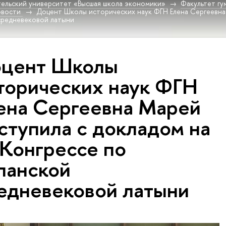
ельский университет «Высшая школа экономики»
Факультет гу
овости
Доцент Школы исторических наук ФГН Елена Сергеевна 
средневековой латыни
цент Школы
торических наук ФГН
ена Сергеевна Марей
ступила с докладом на
 Конгрессе по
панской
едневековой латыни