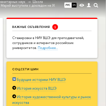
манитарных наук
Школа
Марей выступила с докладом на IX
РУС
EN
ВАЖНЫЕ ОБЪЯВЛЕНИЯ
Cтажировки в НИУ ВШЭ для преподавателей,
сотрудников и аспирантов российских
университетов.
Подробнее…
СОЦСЕТИ ШИН
Будущие историки НИУ ВШЭ
История искусств ВШЭ
История художественной культуры и рынок
искусства