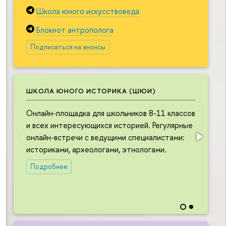
Школа юного искусствоведа
Блокнот антрополога
Подписаться на анонсы
ШКОЛА ЮНОГО ИСТОРИКА (ШЮИ)
Онлайн-площадка для школьников 8-11 классов
О
и всех интересующихся историей. Регулярные
ш
онлайн-встречи с ведущими специалистами:
и
историками, археологами, этнологами.
в
л
Подробнее
в
н
и