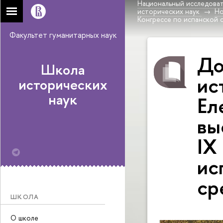
Национальный исследоват
исторических наук
Н
Конгрессе по испанской 
Факультет гуманитарных наук
До
Школа
ис
исторических
наук
Ел
вы
IX
ис
ср
ШКОЛА
О школе