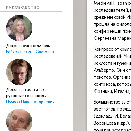
Medieval Hispánic
РУКОВОДСТВО
исследователей, 
средневековой Ис
прошла на филол
конференции прин
Сергеевна Марей
Доцент, руководитель
–
Конгресс открыл
Бабкова Галина Олеговна
исследований Ун
искусств и гума
Альберто. Они от
текстов. Органи
конгресса, котор
Доцент, заместитель
Франции, Италии,
руководителя школы
–
Большинство выс
Пучков Павел Андреевич
вестготов, прежд
(доклады И. Велас
Воронцова и др.)
понятия
praeposi