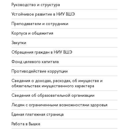
Руководство и структура
Довуз
Устойчивое развитие в НИУ ВШЭ
Олим
Преподаватели и сотрудники
Прием
Корпуса и общежития
Вышк
Закупки
Прием
Обращения граждан в НИУ ВШЭ
Аспир
Фонд целевого капитала
Допол
Противодействие коррупции
Центр
Сведения о доходах, расходах, об имуществе и
Бизне
обязательствах имущественного характера
Образ
Сведения об образовательной организации
Обрат
Людям с ограниченными возможностями здоровья
Единая платежная страница
Работа в Вышке