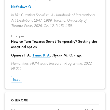
Nefedova O.
In bk.: Curating Socialism. A Handbook of International
Art Exhibitions 1947–1989. Toronto: University of
Toronto Press, 2026. Ch. 12.
P. 131-139.
Препринт
How to Turn Towards Soviet Temporaliry? Setting the
analytical optics
Орлова Г. А.
,
Танис К. А.
,
Лукин М. Ю.
и др.
Humanities. HUM. Basic Research Programme, 2022.
№ 211.
Еще...
О ШКОЛЕ