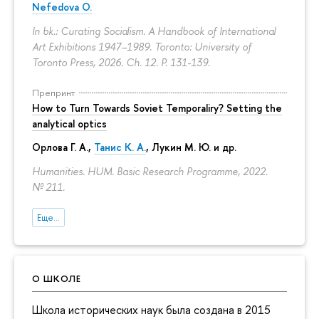
Nefedova O.
In bk.: Curating Socialism. A Handbook of International
Art Exhibitions 1947–1989. Toronto: University of
Toronto Press, 2026. Ch. 12.
P. 131-139.
Препринт
How to Turn Towards Soviet Temporaliry? Setting the
analytical optics
Орлова Г. А.
,
Танис К. А.
,
Лукин М. Ю.
и др.
Humanities. HUM. Basic Research Programme, 2022.
№ 211.
Еще...
О ШКОЛЕ
Школа исторических наук была создана в 2015