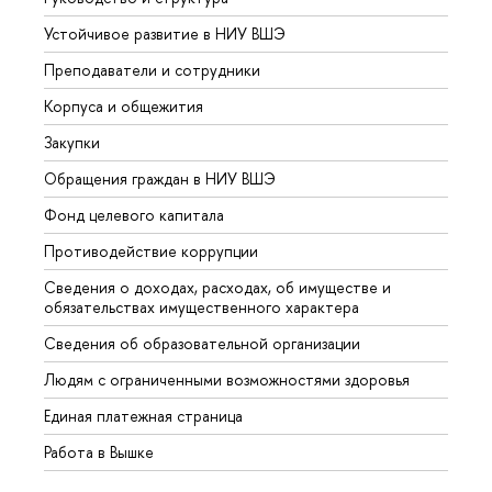
Устойчивое развитие в НИУ ВШЭ
Олим
Преподаватели и сотрудники
Прием
Корпуса и общежития
Вышк
Закупки
Прием
Обращения граждан в НИУ ВШЭ
Аспир
Фонд целевого капитала
Допол
Противодействие коррупции
Центр
Сведения о доходах, расходах, об имуществе и
Бизне
обязательствах имущественного характера
Образ
Сведения об образовательной организации
Обрат
Людям с ограниченными возможностями здоровья
Единая платежная страница
Работа в Вышке