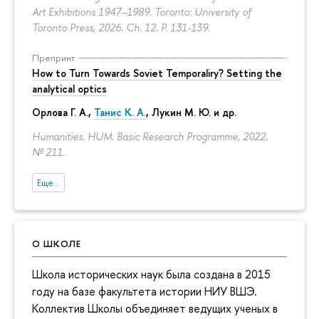
Art Exhibitions 1947–1989. Toronto: University of
Toronto Press, 2026. Ch. 12.
P. 131-139.
Препринт
How to Turn Towards Soviet Temporaliry? Setting the
analytical optics
Орлова Г. А.
,
Танис К. А.
,
Лукин М. Ю.
и др.
Humanities. HUM. Basic Research Programme, 2022.
№ 211.
Еще...
О ШКОЛЕ
Школа исторических наук была создана в 2015
году на базе факультета истории НИУ ВШЭ.
Коллектив Школы объединяет ведущих ученых в