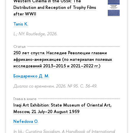
Western Cinema in the USSR: The
Distribution and Reception of Trophy Films
after WWII
Tanis K.
L.; NY: Routledge, 2026.
Статья
250 лет спустя. Наследие Революции глазами
африкано-американцев (по материалам полевых
исследований 2013–2015 и 2021–2022 гг.)
Бондаренко Д. М.
Диалог со временем. 2026. № 95.
С. 36-49.
Глава в книге
Iraqi Art Exhibition: State Museum of Oriental Art,
Moscow, 21 July–20 August 1959
Nefedova O.
In bk.: Curating Socialism. A Handbook of International