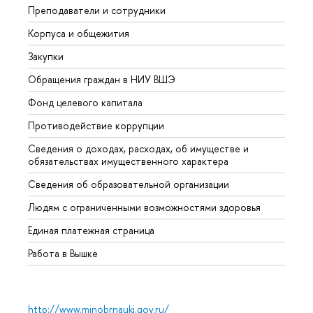
Преподаватели и сотрудники
Прием
Корпуса и общежития
Вышк
Закупки
Прием
Обращения граждан в НИУ ВШЭ
Аспир
Фонд целевого капитала
Допол
Противодействие коррупции
Центр
Сведения о доходах, расходах, об имуществе и
Бизне
обязательствах имущественного характера
Образ
Сведения об образовательной организации
Обрат
Людям с ограниченными возможностями здоровья
Единая платежная страница
Работа в Вышке
http://www.minobrnauki.gov.ru/