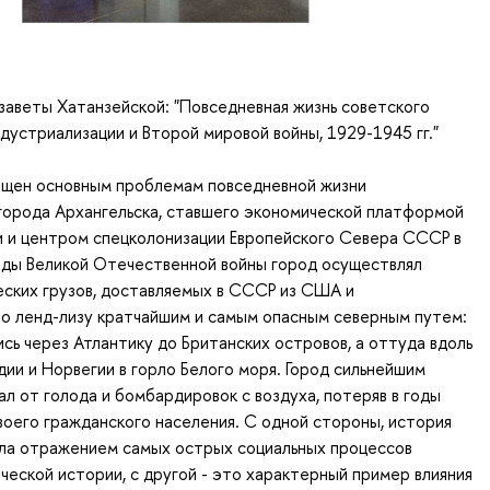
заветы Хатанзейской: "Повседневная жизнь советского
ндустриализации и Второй мировой войны, 1929-1945 гг."
ящен основным проблемам повседневной жизни
города Архангельска, ставшего экономической платформой
и и центром спецколонизации Европейского Севера СССР в
годы Великой Отечественной войны город осуществлял
ских грузов, доставляемых в СССР из США и
о ленд-лизу кратчайшим и самым опасным северным путем:
ись через Атлантику до Британских островов, а оттуда вдоль
ии и Норвегии в горло Белого моря. Город сильнейшим
л от голода и бомбардировок с воздуха, потеряв в годы
воего гражданского населения. С одной стороны, история
ала отражением самых острых социальных процессов
ческой истории, с другой - это характерный пример влияния