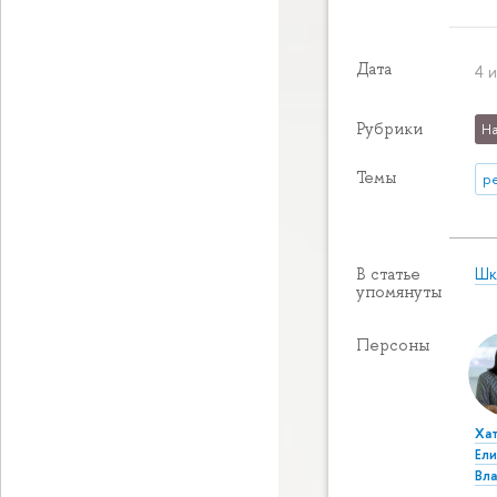
Дата
4 и
Рубрики
На
Темы
р
Шк
В статье
упомянуты
Персоны
Ха
Ели
Вл