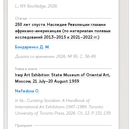
L.; NY: Routledge, 2026.
Статья
250 лет спустя. Наследие Революции глазами
африкано-американцев (по материалам полевых
исследований 2013–2015 и 2021–2022 гг.)
Бондаренко Д. М.
Диалог со временем. 2026. № 95.
С. 36-49.
Глава в книге
Iraqi Art Exhibition: State Museum of Oriental Art,
Moscow, 21 July–20 August 1959
Nefedova O.
In bk.: Curating Socialism. A Handbook of
International Art Exhibitions 1947–1989. Toronto:
University of Toronto Press, 2026. Ch. 12.
P. 131-139.
Препринт