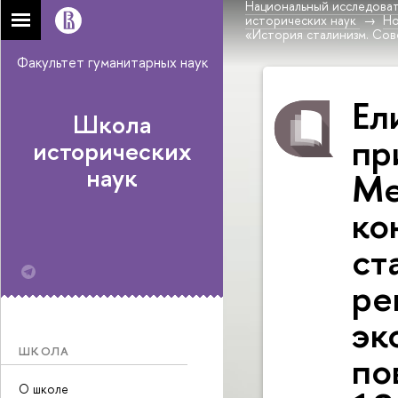
Национальный исследоват
исторических наук
Н
«История сталинизм. Сов
Факультет гуманитарных наук
Ел
Школа
пр
исторических
наук
Ме
ко
ст
ре
эк
ШКОЛА
по
О школе