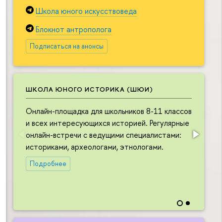
Школа юного искусствоведа
Блокнот антрополога
Подписаться на анонсы
ШКОЛА ЮНОГО ИСТОРИКА (ШЮИ)
Онлайн-площадка для школьников 8-11 классов
О
и всех интересующихся историей. Регулярные
ш
онлайн-встречи с ведущими специалистами:
и
историками, археологами, этнологами.
в
л
Подробнее
в
н
и