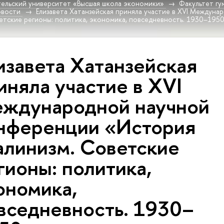
ельский университет «Высшая школа экономики»
Факультет гу
овости
Елизавета Хатанзейская приняла участие в XVI Междун
етские регионы: политика, экономика, повседневность. 1930–1950
изавета Хатанзейская
иняла участие в XVI
ждународной научной
нференции «История
алинизм. Советские
гионы: политика,
ономика,
вседневность. 1930–