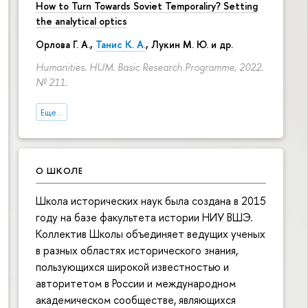
How to Turn Towards Soviet Temporaliry? Setting
the analytical optics
Орлова Г. А.
,
Танис К. А.
,
Лукин М. Ю.
и др.
Humanities. HUM. Basic Research Programme, 2022.
№ 211.
Еще...
О ШКОЛЕ
Школа исторических наук была создана в 2015
году на базе факультета истории НИУ ВШЭ.
Коллектив Школы объединяет ведущих ученых
в разных областях исторического знания,
пользующихся широкой известностью и
авторитетом в России и международном
академическом сообществе, являющихся