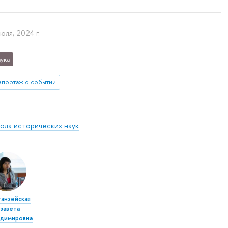
юля, 2024 г.
ука
епортаж о событии
ола исторических наук
танзейская
завета
адимировна