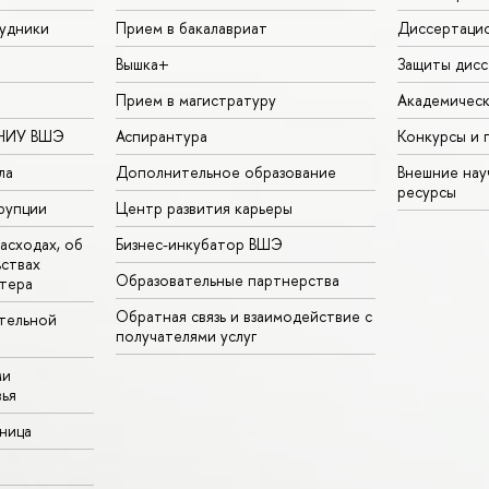
удники
Прием в бакалавриат
Диссертаци
Вышка+
Защиты дисс
Прием в магистратуру
Академическ
 НИУ ВШЭ
Аспирантура
Конкурсы и 
ла
Дополнительное образование
Внешние на
ресурсы
рупции
Центр развития карьеры
асходах, об
Бизнес-инкубатор ВШЭ
ьствах
Образовательные партнерства
тера
Обратная связь и взаимодействие с
тельной
получателями услуг
ми
ья
аница