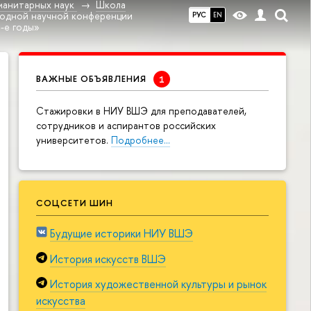
манитарных наук
Школа
ародной научной конференции
РУС
EN
-е годы»
ВАЖНЫЕ ОБЪЯВЛЕНИЯ
Cтажировки в НИУ ВШЭ для преподавателей,
сотрудников и аспирантов российских
университетов.
Подробнее…
СОЦСЕТИ ШИН
Будущие историки НИУ ВШЭ
История искусств ВШЭ
История художественной культуры и рынок
искусства