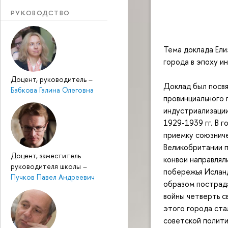
РУКОВОДСТВО
Тема доклада Ели
города в эпоху и
Доцент, руководитель
–
Доклад был посв
Бабкова Галина Олеговна
провинциального 
индустриализаци
1929-1939 гг. В 
приемку союзниче
Великобритании п
Доцент, заместитель
конвои направлял
руководителя школы
–
побережья Исланд
Пучков Павел Андреевич
образом пострада
войны четверть с
этого города ст
советской полити