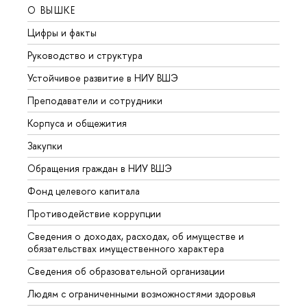
О ВЫШКЕ
ОБР
Цифры и факты
Лице
Руководство и структура
Довуз
Устойчивое развитие в НИУ ВШЭ
Олим
Преподаватели и сотрудники
Прием
Корпуса и общежития
Вышк
Закупки
Прием
Обращения граждан в НИУ ВШЭ
Аспир
Фонд целевого капитала
Допол
Противодействие коррупции
Центр
Сведения о доходах, расходах, об имуществе и
Бизне
обязательствах имущественного характера
Образ
Сведения об образовательной организации
Обрат
Людям с ограниченными возможностями здоровья