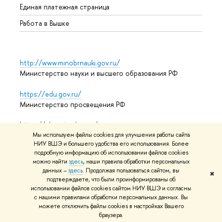
Единая платежная страница
Работа в Вышке
http://www.minobrnauki.gov.ru/
Министерство науки и высшего образования РФ
https://edu.gov.ru/
Министерство просвещения РФ
https://elearning.hse.ru/mooc
Массовые открытые онлайн-курсы
Мы используем файлы cookies для улучшения работы сайта
НИУ ВШЭ и большего удобства его использования. Более
подробную информацию об использовании файлов cookies
можно найти
здесь
, наши правила обработки персональных
данных –
здесь
. Продолжая пользоваться сайтом, вы
© НИУ ВШЭ 1993–2026
Адреса и контакты
Условия
✖
подтверждаете, что были проинформированы об
использования материалов
Политика конфиденциальности
использовании файлов cookies сайтом НИУ ВШЭ и согласны
Карта сайта
с нашими правилами обработки персональных данных. Вы
можете отключить файлы cookies в настройках Вашего
Редактору
браузера.