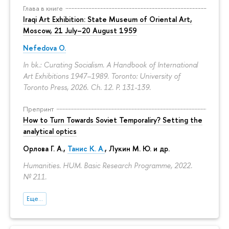
Глава в книге
Iraqi Art Exhibition: State Museum of Oriental Art,
Moscow, 21 July–20 August 1959
Nefedova O.
In bk.: Curating Socialism. A Handbook of International
Art Exhibitions 1947–1989. Toronto: University of
Toronto Press, 2026. Ch. 12.
P. 131-139.
Препринт
How to Turn Towards Soviet Temporaliry? Setting the
analytical optics
Орлова Г. А.
,
Танис К. А.
,
Лукин М. Ю.
и др.
Humanities. HUM. Basic Research Programme, 2022.
№ 211.
Еще...