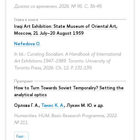
Диалог со временем. 2026. № 95.
С. 36-49.
Глава в книге
Iraqi Art Exhibition: State Museum of Oriental Art,
Moscow, 21 July–20 August 1959
Nefedova O.
In bk.: Curating Socialism. A Handbook of International
Art Exhibitions 1947–1989. Toronto: University of
Toronto Press, 2026. Ch. 12.
P. 131-139.
Препринт
How to Turn Towards Soviet Temporaliry? Setting the
analytical optics
Орлова Г. А.
,
Танис К. А.
,
Лукин М. Ю.
и др.
Humanities. HUM. Basic Research Programme, 2022.
№ 211.
Еще...