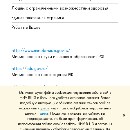
Обрат
Людям с ограниченными возможностями здоровья
Единая платежная страница
Работа в Вышке
http://www.minobrnauki.gov.ru/
Министерство науки и высшего образования РФ
https://edu.gov.ru/
Министерство просвещения РФ
https://elearning.hse.ru/mooc
Массовые открытые онлайн-курсы
Мы используем файлы cookies для улучшения работы сайта
НИУ ВШЭ и большего удобства его использования. Более
подробную информацию об использовании файлов cookies
можно найти
здесь
, наши правила обработки персональных
© НИУ ВШЭ 1993–2026
Адреса и контакты
Условия
данных –
здесь
. Продолжая пользоваться сайтом, вы
✖
подтверждаете, что были проинформированы об
использования материалов
Политика конфиденциальности
использовании файлов cookies сайтом НИУ ВШЭ и согласны
Карта сайта
с нашими правилами обработки персональных данных. Вы