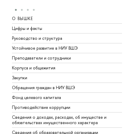
О ВЫШКЕ
ОБР
Цифры и факты
Лице
Руководство и структура
Довуз
Устойчивое развитие в НИУ ВШЭ
Олим
Преподаватели и сотрудники
Прием
Корпуса и общежития
Вышк
Закупки
Прием
Обращения граждан в НИУ ВШЭ
Аспир
Фонд целевого капитала
Допол
Противодействие коррупции
Центр
Сведения о доходах, расходах, об имуществе и
Бизне
обязательствах имущественного характера
Образ
Сведения об образовательной организации