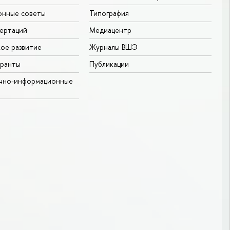
онные советы
Типография
ертаций
Медиацентр
ое развитие
Журналы ВШЭ
гранты
Публикации
учно-информационные