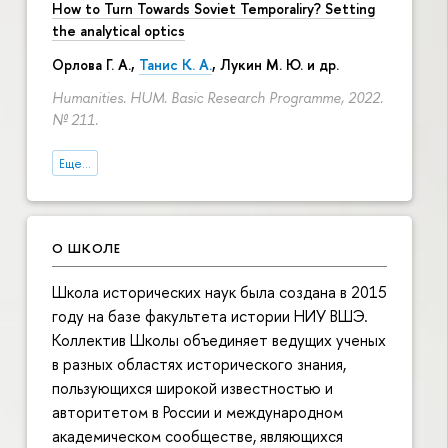
How to Turn Towards Soviet Temporaliry? Setting
the analytical optics
Орлова Г. А.
,
Танис К. А.
,
Лукин М. Ю.
и др.
Humanities. HUM. Basic Research Programme, 2022.
№ 211.
Еще...
О ШКОЛЕ
Школа исторических наук была создана в 2015
году на базе факультета истории НИУ ВШЭ.
Коллектив Школы объединяет ведущих ученых
в разных областях исторического знания,
пользующихся широкой известностью и
авторитетом в России и международном
академическом сообществе, являющихся