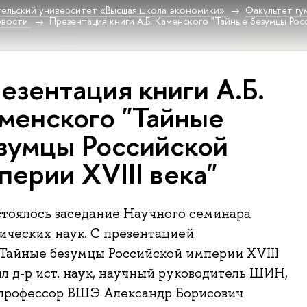
ельский университет «Высшая школа экономики»
Факультет гу
овости
Презентация книги А.Б. Каменского "Тайные безумцы Росс
езентация книги А.Б.
менского "Тайные
зумцы Российской
перии XVIII века"
стоялось заседание Научного семинара
ческих наук. С презентацией
Тайные безумцы Российской империи XVIII
ил д-р ист. наук, научный руководитель ШИН,
профессор ВШЭ Александр Борисович