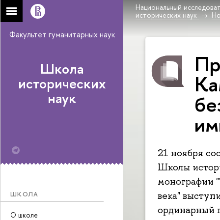
Национальный исследоват
исторических наук
Н
Факультет гуманитарных наук
Пр
Школа
Ка
исторических
наук
бе
им
21 ноября со
Школы истори
монографии "
века" выступ
ШКОЛА
ординарный 
О школе