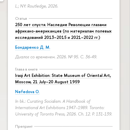
L.; NY: Routledge, 2026.
Статья
250 лет спустя. Наследие Революции глазами
африкано-американцев (по материалам полевых
исследований 2013–2015 и 2021–2022 гг.)
Бондаренко Д. М.
Диалог со временем. 2026. № 95.
С. 36-49.
Глава в книге
Iraqi Art Exhibition: State Museum of Oriental Art,
Moscow, 21 July–20 August 1959
Nefedova O.
In bk.: Curating Socialism. A Handbook of
International Art Exhibitions 1947–1989. Toronto:
University of Toronto Press, 2026. Ch. 12.
P. 131-139.
Препринт