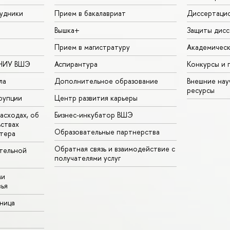
удники
Прием в бакалавриат
Диссертаци
Вышка+
Защиты дисс
Прием в магистратуру
Академическ
 НИУ ВШЭ
Аспирантура
Конкурсы и 
ла
Дополнительное образование
Внешние на
ресурсы
рупции
Центр развития карьеры
асходах, об
Бизнес-инкубатор ВШЭ
ьствах
Образовательные партнерства
тера
Обратная связь и взаимодействие с
тельной
получателями услуг
ми
ья
аница