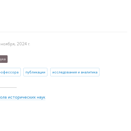
 ноября, 2024 г.
ука
рофессора
публикации
исследования и аналитика
ола исторических наук