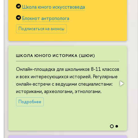
Школа юного искусствоведа
Блокнот антрополога
Подписаться на анонсы
ШКОЛА ЮНОГО ИСТОРИКА (ШЮИ)
Онлайн-площадка для школьников 8-11 классов
О
и всех интересующихся историей. Регулярные
ш
онлайн-встречи с ведущими специалистами:
и
историками, археологами, этнологами.
в
л
Подробнее
в
н
и