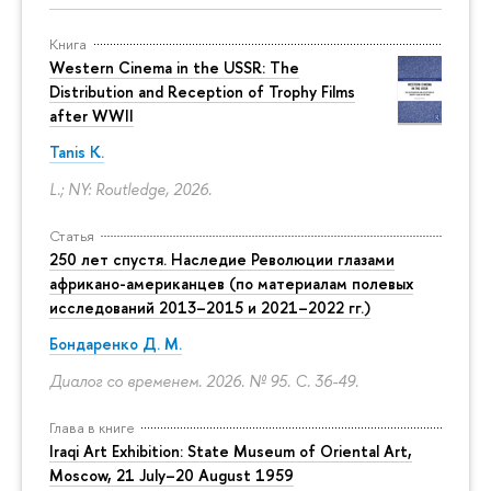
Книга
Western Cinema in the USSR: The
Distribution and Reception of Trophy Films
after WWII
Tanis K.
L.; NY: Routledge, 2026.
Статья
250 лет спустя. Наследие Революции глазами
африкано-американцев (по материалам полевых
исследований 2013–2015 и 2021–2022 гг.)
Бондаренко Д. М.
Диалог со временем. 2026. № 95.
С. 36-49.
Глава в книге
Iraqi Art Exhibition: State Museum of Oriental Art,
Moscow, 21 July–20 August 1959