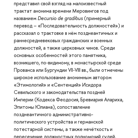
представил свой взгляд
на малоизвестный
трактат анонима времени Меровингов под
названием
Decursio de gradibus
(примерный
перевод – «Последовательность должностей») и
рассказал о трактовке в нём позднеантичных и
раннеcредневековых гражданских и военных
должностей, а также церковных чинов. Среди
основных особенностей этого памятника,
возникшего, по-видимому, в монастырской среде
Прованса или Бургундии VII-VIII вв., были отмечены
широкое использование анонимным автором
«Этимологий» и «Сентенций» Исидора
Севильского и законодательства поздней
Империи (Кодекса Феодосия, Бревиария Алариха,
Эпитомы Юлиана), сопоставление
позднеантичного административно-
политического устройства и германской
потестарной системы, а также нечёткость и
пересечение должностных полномочий судей,