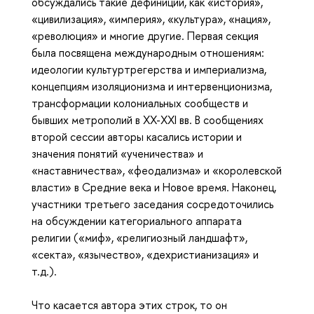
обсуждались такие дефиниции, как «история»,
«цивилизация», «империя», «культура», «нация»,
«революция» и многие другие. Первая секция
была посвящена международным отношениям:
идеологии культуртрегерства и империализма,
концепциям изоляционизма и интервенционизма,
трансформации колониальных сообществ и
бывших метрополий в XX-XXI вв. В сообщениях
второй сессии авторы касались истории и
значения понятий «ученичества» и
«наставничества», «феодализма» и «королевской
власти» в Средние века и Новое время. Наконец,
участники третьего заседания сосредоточились
на обсуждении категориального аппарата
религии («миф», «религиозный ландшафт»,
«секта», «язычество», «дехристианизация» и
т.д.).
Что касается автора этих строк, то он