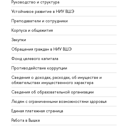
Руководство и структура
Довуз
Устойчивое развитие в НИУ ВШЭ
Олим
Преподаватели и сотрудники
Прием
Корпуса и общежития
Вышк
Закупки
Прием
Обращения граждан в НИУ ВШЭ
Аспир
Фонд целевого капитала
Допол
Противодействие коррупции
Центр
Сведения о доходах, расходах, об имуществе и
Бизне
обязательствах имущественного характера
Образ
Сведения об образовательной организации
Обрат
Людям с ограниченными возможностями здоровья
Единая платежная страница
Работа в Вышке