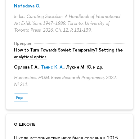
Nefedova O.
In bk.: Curating Socialism. A Handbook of International
Art Exhibitions 1947–1989. Toronto: University of
Toronto Press, 2026. Ch. 12.
P. 131-139.
Препринт
How to Turn Towards Soviet Temporaliry? Setting the
analytical optics
Орлова Г. А.
,
Танис К. А.
,
Лукин М. Ю.
и др.
Humanities. HUM. Basic Research Programme, 2022.
№ 211.
Еще...
О ШКОЛЕ
Школа исторических наук была создана в 2015