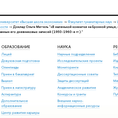
университет «Высшая школа экономики»
→
Факультет гуманитарных наук
→
вости
→
Доклад Ольги Метель "«В маленькой комнатке на Бронной улице,
анным его дневниковых записей (1950-1960-е гг.)."
ОБРАЗОВАНИЕ
НАУКА
Р
Лицей
Научные подразделения
Би
Довузовская подготовка
Исследовательские проекты
Из
Олимпиады
Мониторинги
Кн
Прием в бакалавриат
Диссертационные советы
Ти
Вышка+
Защиты диссертаций
Ме
Прием в магистратуру
Академическое развитие
Жу
Аспирантура
Конкурсы и гранты
Пу
Дополнительное
Внешние научно-
образование
информационные ресурсы
Центр развития карьеры