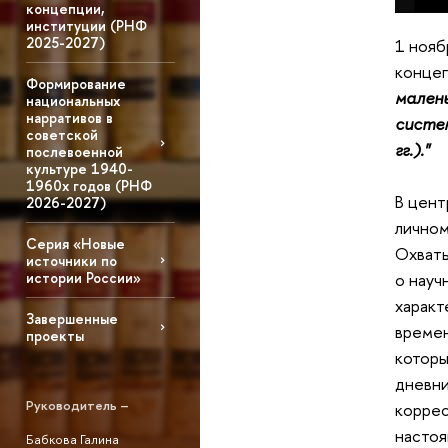
концепции,
институции (РНФ
2025-2027)
1 нояб
концеп
Формирование
малень
национальных
нарративов в
систем
советской
гг.)."
послевоенной
культуре 1940-
1960х годов (РНФ
В цент
2026-2027)
личном
Серия «Новые
Охваты
источники по
истории России»
о науч
характ
Завершенные
времен
проекты
которы
дневни
Руководитель –
коррес
настоя
Бабкова Галина