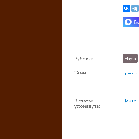
Рубрики
Наука
Темы
репорт
Центр 
В статье
упомянуты