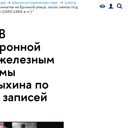
аук
Школа исторических наук
Центр
омнатке на Бронной улице, около лампы под
1950-1960-е гг.)."
В
Бронной
 железным
емы
ыхина по
 записей