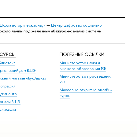
Школа исторических наук
→
Центр цифровых социально-
 около лампы под железным абажуром»: анализ системы
ЕСУРСЫ
ПОЛЕЗНЫЕ ССЫЛКИ
блиотека
Министерство науки и
высшего образования РФ
дательский дом ВШЭ
Министерство просвещения
ижный магазин «БукВышка»
РФ
пография
Массовые открытые онлайн-
диацентр
курсы
рналы ВШЭ
бликации