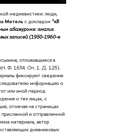
ской медиевистики: люди,
на Метель
с докладом
"«В
ным абажуром»: анализ
вых записей (1950-1960-е
усыхина, отложившиеся в
. Ф. 1634. Оп. 1. Д. 125).
териалы фиксируют сведения
сследователю информацию о
тот или иной период
ения о тех лицах, с
ция, отмечая на страницах
о присланной и отправленной
иза материала, автор
составляющих дневниковых