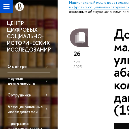
Национальный исследовательски
цифровых социально-историческ
железным абажуром»: анализ сист
ЦЕНТР
До
ЦИФРОВЫХ
СОЦИАЛЬНО-
ма
ИСТОРИЧЕСКИХ
ИССЛЕДОВАНИЙ
26
ул
ноя
аб
О центре
2025
Научная
ко
деятельность
да
Сотрудники
(1
Ассоциированные
исследователи
Программа
фундаментальных