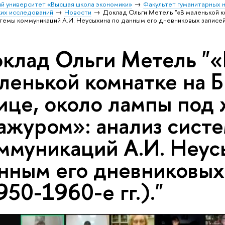
й университет «Высшая школа экономики»
Факультет гуманитарных н
их исследований
Новости
Доклад Ольги Метель "«В маленькой к
емы коммуникаций А.И. Неусыхина по данным его дневниковых записей (
клад Ольги Метель "«
ленькой комнатке на 
ице, около лампы под
ажуром»: анализ сист
ммуникаций А.И. Неус
нным его дневниковых
950-1960-е гг.)."