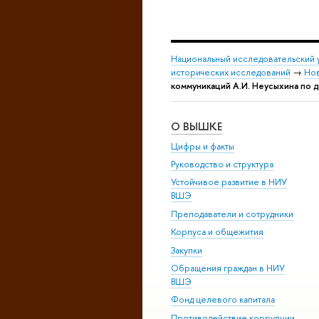
Национальный исследовательский 
исторических исследований
→
Но
коммуникаций А.И. Неусыхина по д
О ВЫШКЕ
Цифры и факты
Руководство и структура
Устойчивое развитие в НИУ
ВШЭ
Преподаватели и сотрудники
Корпуса и общежития
Закупки
Обращения граждан в НИУ
ВШЭ
Фонд целевого капитала
Противодействие коррупции