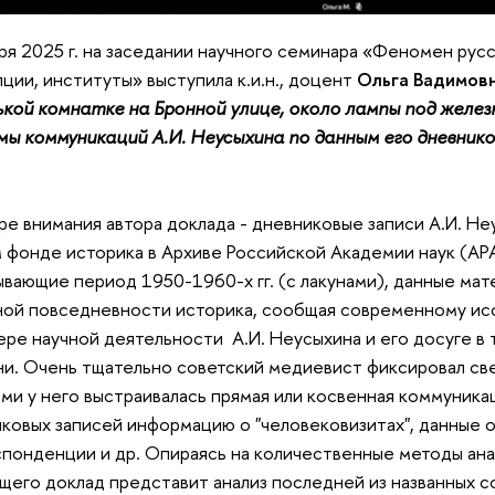
ря 2025 г. на заседании научного семинара «Феномен рус
ции, институты» выступила к.и.н., доцент
Ольга Вадимов
кой комнатке на Бронной улице, около лампы под желез
ы коммуникаций А.И. Неусыхина по данным его дневнико
ре внимания автора доклада - дневниковые записи А.И. Не
 фонде историка в Архиве Российской Академии наук (АРАН
вающие период 1950-1960-х гг. (с лакунами), данные ма
ной повседневности историка, сообщая современному и
ере научной деятельности А.И. Неусыхина и его досуге в 
и. Очень тщательно советский медиевист фиксировал свед
ми у него выстраивалась прямая или косвенная коммуника
ковых записей информацию о "человековизитах", данные 
понденции и др. Опираясь на количественные методы анал
щего доклад представит анализ последней из названных 