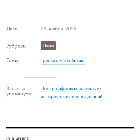
26 ноября 2025
Дата
Рубрики
Наука
Темы
репортаж о событии
Центр цифровых социально-
В статье
упомянуты
исторических исследований
О ВЫШКЕ
ОБ