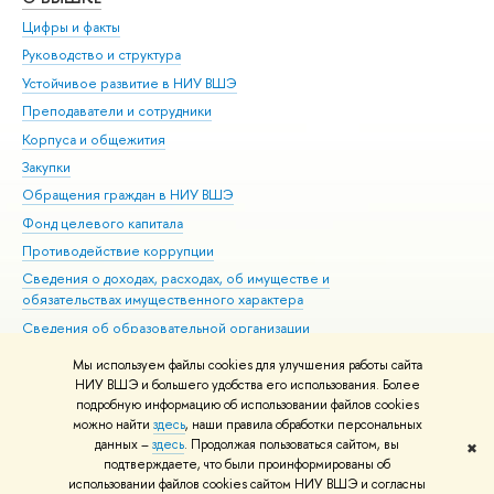
Цифры и факты
Ли
Руководство и структура
Дов
Устойчивое развитие в НИУ ВШЭ
Ол
Преподаватели и сотрудники
При
Корпуса и общежития
Вы
Закупки
При
Обращения граждан в НИУ ВШЭ
Ас
Фонд целевого капитала
До
Противодействие коррупции
Цен
Сведения о доходах, расходах, об имуществе и
Би
обязательствах имущественного характера
Об
Сведения об образовательной организации
Обр
Людям с ограниченными возможностями здоровья
Мы используем файлы cookies для улучшения работы сайта
Единая платежная страница
НИУ ВШЭ и большего удобства его использования. Более
подробную информацию об использовании файлов cookies
Работа в Вышке
можно найти
здесь
, наши правила обработки персональных
данных –
здесь
. Продолжая пользоваться сайтом, вы
✖
Редактору
подтверждаете, что были проинформированы об
© НИУ ВШЭ 1993–2026
Адреса и контакты
Условия использования
использовании файлов cookies сайтом НИУ ВШЭ и согласны