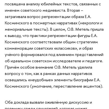
посвящена анализу юбилейных текстов, связанных с
именем советского медиевиста. Вторая –
затрагивала вопрос репрезентации образа Е.А.
Косминского в посмертных нарративах (некрологи и
мемориальные тексты). В целом, О.В. Метель пришла
к выводу, что практики репрезентации фигуры Е.А.
Косминского соответствовали общим стратегиям
коммеморации советских «классиков», и образ
учёного формировался под влиянием представлений
об идеальном советском исследователе и педагоге.
Причём особое внимание О.В. Метель уделила
вопросу о том, как в рамках данных нарративов
освещались «неудобные» элементы биографии Е.А.
Косминского (умолчание, переставление акцентов).
Оба доклада вызвали оживлённую дискуссию и
полемику среди слушателей, которая может