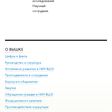
исследований:
Научный
сотрудник
О ВЫШКЕ
ОБ
Цифры и факты
Ли
Руководство и структура
Дов
Устойчивое развитие в НИУ ВШЭ
Ол
Преподаватели и сотрудники
При
Корпуса и общежития
Вы
Закупки
При
Обращения граждан в НИУ ВШЭ
Ас
Фонд целевого капитала
До
Противодействие коррупции
Цен