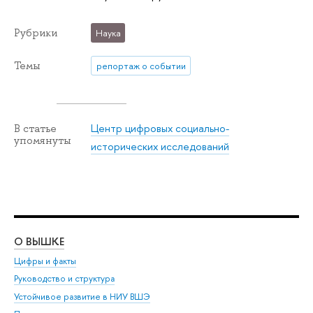
Рубрики
Наука
Темы
репортаж о событии
Центр цифровых социально-
В статье
упомянуты
исторических исследований
О ВЫШКЕ
ОБ
Цифры и факты
Ли
Руководство и структура
Дов
Устойчивое развитие в НИУ ВШЭ
Ол