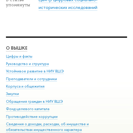
упомянуты
исторических исследований
О ВЫШКЕ
ОБ
Цифры и факты
Ли
Руководство и структура
Дов
Устойчивое развитие в НИУ ВШЭ
Ол
Преподаватели и сотрудники
При
Корпуса и общежития
Вы
Закупки
При
Обращения граждан в НИУ ВШЭ
Ас
Фонд целевого капитала
До
Противодействие коррупции
Цен
Сведения о доходах, расходах, об имуществе и
Би
обязательствах имущественного характера
Об