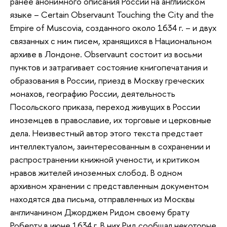
ранее анонимного описания России на английском
языке – Certain Observaunt Touching the City and the
Empire of Muscovia, созданного около 1634 г. – и двух
связанных с ним писем, хранящихся в Национальном
архиве в Лондоне. Observaunt состоит из восьми
пунктов и затрагивает состояние книгопечатания и
образования в России, приезд в Москву греческих
монахов, географию России, деятельность
Посольского приказа, переход живущих в России
иноземцев в православие, их торговые и церковные
дела. Неизвестный автор этого текста предстает
интеллектуалом, заинтересованным в сохранении и
распространении книжной учености, и критиком
нравов жителей иноземных слобод. В одном
архивном хранении с представленным документом
находятся два письма, отправленных из Москвы
англичанином Джорджем Ридом своему брату
Роберту в июне 1634 г. В них Рид сообщал некоторые