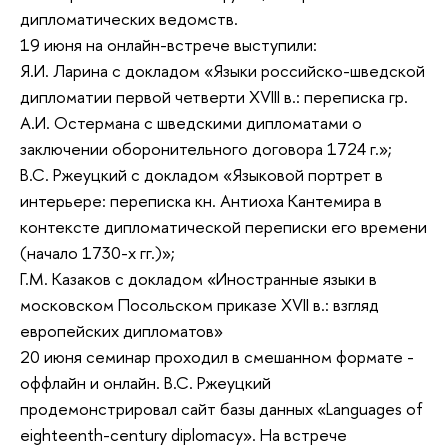
дипломатических ведомств.
19 июня на онлайн-встрече выступили:
Я.И. Ларина с докладом «Языки российско-шведской
дипломатии первой четверти XVIII в.: переписка гр.
А.И. Остермана с шведскими дипломатами о
заключении оборонительного договора 1724 г.»;
В.С. Ржеуцкий с докладом «Языковой портрет в
интерьере: переписка кн. Антиоха Кантемира в
контексте дипломатической переписки его времени
(начало 1730-х гг.)»;
Г.М. Казаков с докладом «Иностранные языки в
московском Посольском приказе XVII в.: взгляд
европейских дипломатов»
20 июня семинар проходил в смешанном формате -
оффлайн и онлайн. В.С. Ржеуцкий
продемонстрировал сайт базы данных «Languages of
eighteenth-century diplomacy». На встрече