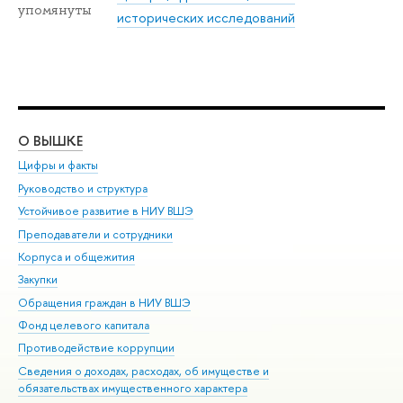
упомянуты
исторических исследований
О ВЫШКЕ
ОБ
Цифры и факты
Ли
Руководство и структура
Дов
Устойчивое развитие в НИУ ВШЭ
Ол
Преподаватели и сотрудники
При
Корпуса и общежития
Вы
Закупки
При
Обращения граждан в НИУ ВШЭ
Ас
Фонд целевого капитала
До
Противодействие коррупции
Цен
Сведения о доходах, расходах, об имуществе и
Би
обязательствах имущественного характера
Об