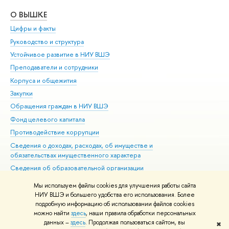
О ВЫШКЕ
ОБ
Цифры и факты
Ли
Руководство и структура
Дов
Устойчивое развитие в НИУ ВШЭ
Ол
Преподаватели и сотрудники
При
Корпуса и общежития
Вы
Закупки
При
Обращения граждан в НИУ ВШЭ
Ас
Фонд целевого капитала
До
Противодействие коррупции
Цен
Сведения о доходах, расходах, об имуществе и
Би
обязательствах имущественного характера
Об
Сведения об образовательной организации
Обр
Людям с ограниченными возможностями здоровья
Мы используем файлы cookies для улучшения работы сайта
Единая платежная страница
НИУ ВШЭ и большего удобства его использования. Более
подробную информацию об использовании файлов cookies
Работа в Вышке
можно найти
здесь
, наши правила обработки персональных
данных –
здесь
. Продолжая пользоваться сайтом, вы
✖