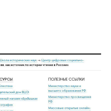
Школа исторических наук
→
Центр цифровых социально-
вв. как источник по истории чтения в России»
ЕСУРСЫ
ПОЛЕЗНЫЕ ССЫЛКИ
блиотека
Министерство науки и
высшего образования РФ
дательский дом ВШЭ
Министерство просвещения
ижный магазин «БукВышка»
РФ
пография
Массовые открытые онлайн-