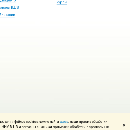
диацентр
курсы
рналы ВШЭ
бликации
ьзовании файлов cookies можно найти
здесь
, наши правила обработки
и
Карта сайта
Редактору
✖
том НИУ ВШЭ и согласны с нашими правилами обработки персональных