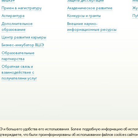
Вышка+
Защиты диссертаций
Ме
Прием в магистратуру
Академическое развитие
Жу
Аспирантура
Конкурсы и гранты
Пу
Дополнительное
Внешние научно-
образование
информационные ресурсы
Центр развития карьеры
Бизнес-инкубатор ВШЭ
Образовательные
партнерства
Обратная связь и
взаимодействие с
получателями услуг
 и большего удобства его использования. Более подробную информацию об испол
онтакты
Условия использования материалов
Политика конфиденциальност
подтверждаете, что были проинформированы об использовании файлов cookies сай
ботаны в
Школе дизайна НИУ ВШЭ