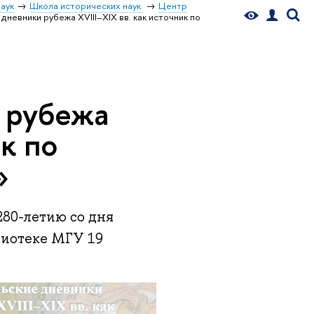
аук
Школа исторических наук
Центр
невники рубежа XVIII–XIX вв. как источник по
 рубежа
ик по
»
280-летию со дня
лиотеке МГУ 19