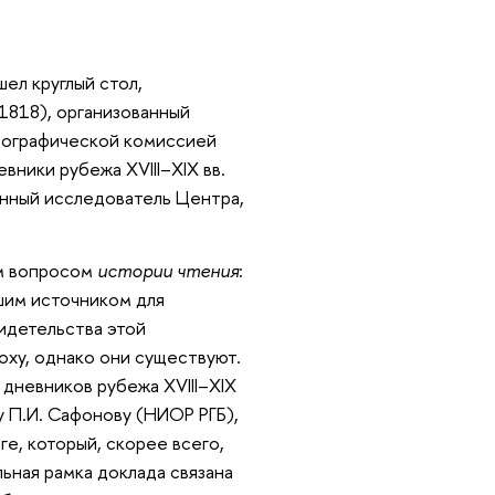
ел круглый стол,
1818), организованный
еографической комиссией
вники рубежа XVIII–XIX вв.
анный исследователь Центра,
ым вопросом
истории чтения
:
шим источником для
идетельства этой
оху, однако они существуют.
дневников рубежа XVIII–XIX
у П.И. Сафонову (НИОР РГБ),
е, который, скорее всего,
ная рамка доклада связана