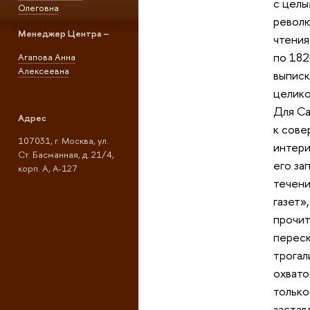
с целы
Олеговна
револю
Менеджер Центра –
чтения
по 182
Агапова Анна
Алексеевна
выписк
целико
Для Са
Адрес
к сове
107031, г. Москва, ул.
интери
Ст. Басманная, д. 21/4,
его за
корп. А, А-127
течени
газет»
прочит
переск
трогал
охвато
только
застав