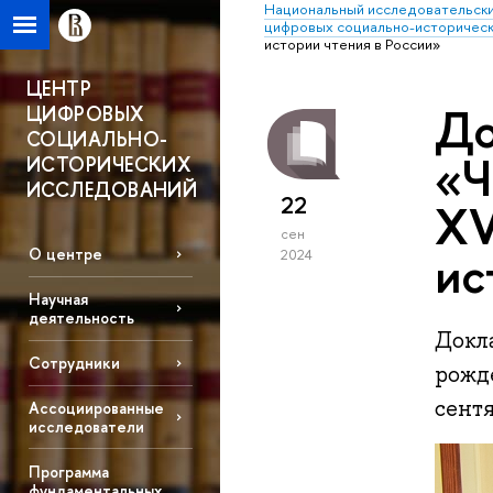
Национальный исследовательски
цифровых социально-историческ
истории чтения в России»
ЦЕНТР
До
ЦИФРОВЫХ
СОЦИАЛЬНО-
«Ч
ИСТОРИЧЕСКИХ
ИССЛЕДОВАНИЙ
22
XV
сен
ис
О центре
2024
Научная
деятельность
Докла
Сотрудники
рожд
сентя
Ассоциированные
исследователи
Программа
фундаментальных