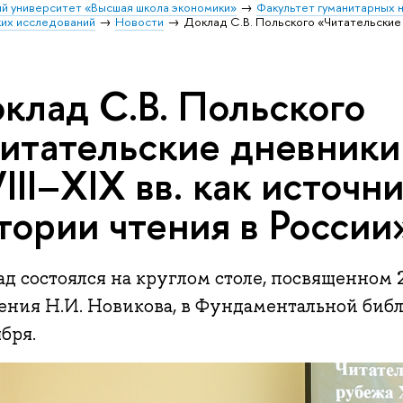
й университет «Высшая школа экономики»
Факультет гуманитарных н
их исследований
Новости
Доклад С.В. Польского «Читательские д
клад С.В. Польского
итательские дневники
III–XIX вв. как источн
тории чтения в России
д состоялся на круглом столе, посвященном 
ения Н.И. Новикова, в Фундаментальной биб
бря.