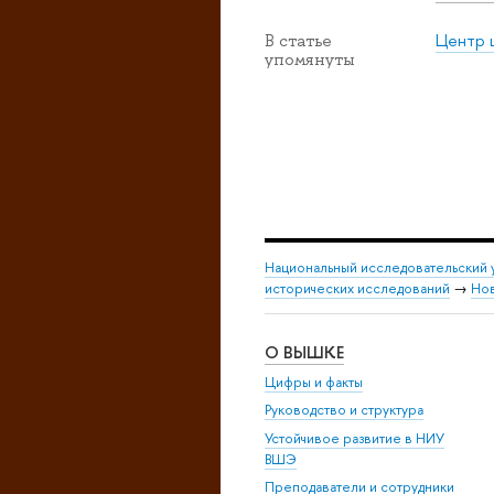
Центр 
В статье
упомянуты
Национальный исследовательский 
исторических исследований
→
Но
О ВЫШКЕ
Цифры и факты
Руководство и структура
Устойчивое развитие в НИУ
ВШЭ
Преподаватели и сотрудники