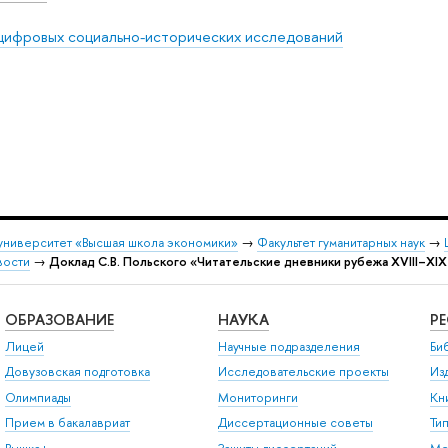
цифровых социально-исторических исследований
университет «Высшая школа экономики»
→
Факультет гуманитарных наук
→
вости
→
Доклад С.В. Польского «Читательские дневники рубежа XVIII–XIX 
ОБРАЗОВАНИЕ
НАУКА
Р
Лицей
Научные подразделения
Би
Довузовская подготовка
Исследовательские проекты
Из
Олимпиады
Мониторинги
Кн
Прием в бакалавриат
Диссертационные советы
Ти