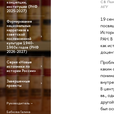
С.В. По
концепции,
институции (РНФ
МГУ
2025-2027)
19 сен
Формирование
посвящ
национальных
нарративов в
Истори
советской
РАН. В
послевоенной
культуре 1940-
как ис
1960х годов (РНФ
2026-2027)
доцент
Пробле
Серия «Новые
источники по
каким 
истории России»
понима
Завершенные
внутре
проекты
В цент
вв., о
другой
Руководитель –
был ос
Бабкова Галина