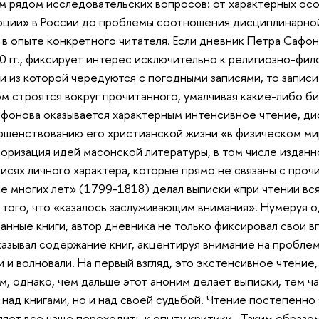
м рядом исследовательских вопросов: от характерных ос
ции» в России до проблемы соотношения дисциплинарно
 в опыте конкретного читателя. Если дневник Петра Сафон
0 гг., фиксирует интерес исключительно к религиозно-фи
и из которой чередуются с погодными записями, то запис
м строятся вокруг прочитанного, умалчивая какие-либо 
фонова оказывается характерным интенсивное чтение, д
ршенствованию его христианской жизни «в физическом ми
оризация идей масонской литературы, в том числе изданно
писях личного характера, которые прямо не связаны с проч
е многих лет» (1799-1818) делал выписки «при чтении вс
, того, что «казалось заслуживающим внимания». Нумеруя о
анные книги, автор дневника не только фиксировал свои в
азывал содержание книг, акцентируя внимание на проблем
и и волновали. На первый взгляд, это экстенсивное чтени
м, однако, чем дальше этот аноним делает выписки, тем 
 над книгами, но и над своей судьбой. Чтение постепенно
ляет все чаще переходить к опыту критики. Таким образо