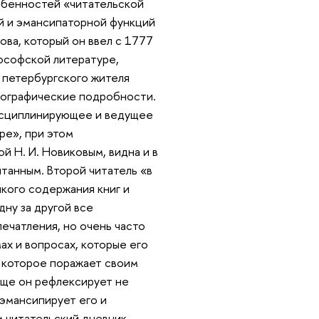
обенностей «читательской
й и эмансипаторной функций
ова, который он ввел с 1777
лософской литературе,
и петербургского жителя
биографические подробности.
исциплинирующее и ведущее
ре», при этом
й Н. И. Новиковым, видна и в
итанным. Второй читатель «в
якого содержания книг и
дну за другой все
печатления, но очень часто
ах и вопросах, которые его
е, которое поражает своим
чаще он рефлексирует не
 эмансипирует его и
м читательский дневник