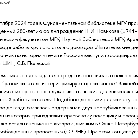
льской
тября 2024 года в Фундаментальной библиотеке МГУ прош
енный 280-летию со дня рождения Н. И. Новикова (1744–
ческим факультетом МГУ, Научной библиотекой МГУ, Арх
 ходе работы круглого стола с докладом «Читательские дне
точник по истории чтения в России» выступил ассоцииров
 ШИН, С.В. Польской.
матика его доклада непосредственно связана с ключев
образом читатель интериоризирует прочитанное? Важней
ния этих процессов служат читательские дневники как св
нней работы читателя. Подобные дневники редки в эту эп
ре доклада оказалось содержание двух неопубликованных 
дин из которых принадлежит орловскому помещику и масон
 же создан анонимным автором, жившим в Санкт-Петербург
вобожденным крепостным (ОР РНБ). При этом концептуаль