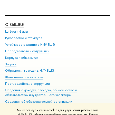
О ВЫШКЕ
ОБ
Цифры и факты
Ли
Руководство и структура
Дов
Устойчивое развитие в НИУ ВШЭ
Ол
Преподаватели и сотрудники
При
Корпуса и общежития
Вы
Закупки
При
Обращения граждан в НИУ ВШЭ
Ас
Фонд целевого капитала
До
Противодействие коррупции
Цен
Сведения о доходах, расходах, об имуществе и
Би
обязательствах имущественного характера
Об
Сведения об образовательной организации
Обр
Людям с ограниченными возможностями здоровья
Мы используем файлы cookies для улучшения работы сайта
Единая платежная страница
НИУ ВШЭ и большего удобства его использования. Более