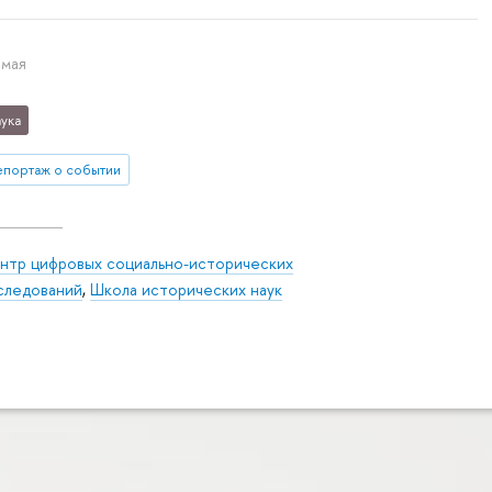
 мая
ука
епортаж о событии
нтр цифровых социально-исторических
следований
,
Школа исторических наук