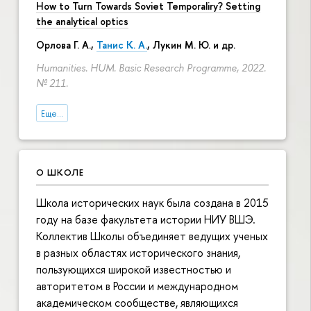
How to Turn Towards Soviet Temporaliry? Setting
the analytical optics
Орлова Г. А.
,
Танис К. А.
,
Лукин М. Ю.
и др.
Humanities. HUM. Basic Research Programme, 2022.
№ 211.
Еще...
О ШКОЛЕ
Школа исторических наук была создана в 2015
году на базе факультета истории НИУ ВШЭ.
Коллектив Школы объединяет ведущих ученых
в разных областях исторического знания,
пользующихся широкой известностью и
авторитетом в России и международном
академическом сообществе, являющихся