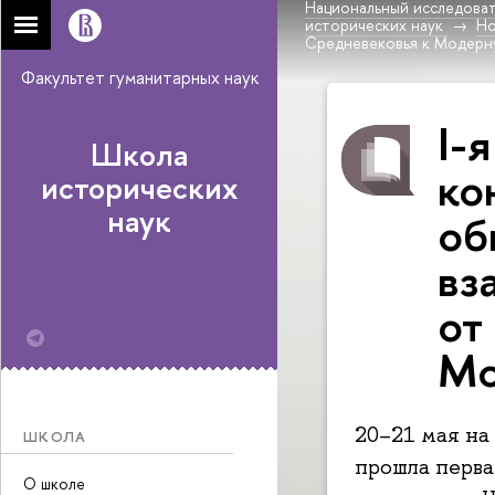
Национальный исследоват
исторических наук
Н
Средневековья к Модерн
Факультет гуманитарных наук
I-
Школа
ко
исторических
наук
об
вз
от
Мо
20–21 мая н
ШКОЛА
прошла перва
О школе