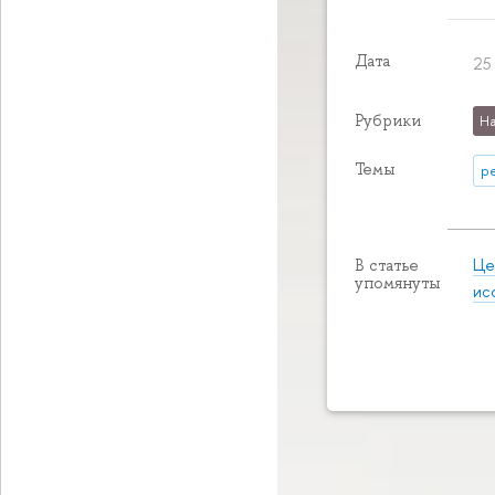
Дата
25
Рубрики
На
Темы
р
Це
В статье
упомянуты
ис