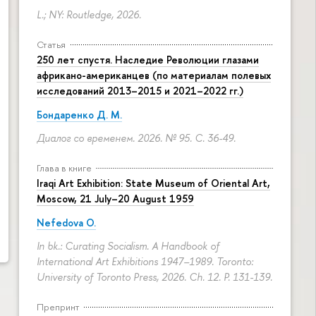
L.; NY: Routledge, 2026.
Статья
250 лет спустя. Наследие Революции глазами
африкано-американцев (по материалам полевых
исследований 2013–2015 и 2021–2022 гг.)
Бондаренко Д. М.
Диалог со временем. 2026. № 95.
С. 36-49.
Глава в книге
Iraqi Art Exhibition: State Museum of Oriental Art,
Moscow, 21 July–20 August 1959
Nefedova O.
In bk.: Curating Socialism. A Handbook of
International Art Exhibitions 1947–1989. Toronto:
University of Toronto Press, 2026. Ch. 12.
P. 131-139.
Препринт