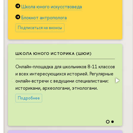
Школа юного искусствоведа
Блокнот антрополога
Подписаться на анонсы
ШКОЛА ЮНОГО ИСТОРИКА (ШЮИ)
Онлайн-площадка для школьников 8-11 классов
О
и всех интересующихся историей. Регулярные
ш
онлайн-встречи с ведущими специалистами:
и
историками, археологами, этнологами.
в
л
Подробнее
в
н
и