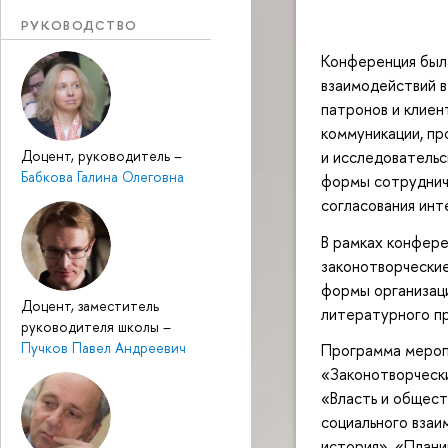
РУКОВОДСТВО
Конференция был
взаимодействий в
патронов и клиен
коммуникации, п
и исследовательс
Доцент, руководитель
–
Бабкова Галина Олеговна
формы сотрудниче
согласования инт
В рамках конфере
законотворческие
формы организаци
Доцент, заместитель
литературного пр
руководителя школы
–
Пучков Павел Андреевич
Программа меропр
«Законотворчески
«Власть и общест
социального взаи
история», «Плани