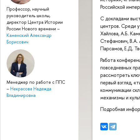
Российской импер
Профессор, научный
руководитель школы,
С докладами выст
директор Центра Истории
центров. Среди у
России Нового времени
–
Хайлова, А.Б. Каме
Каменский Александр
Стефанович, В.А. 
Борисович
Парсамов, Е.Д. Т
Работа конференц
повседневных пр
рассмотреть ключ
первый взгляд, «
Менеджер по работе с ППС
–
Некрасова Надежда
коммуникации скл
Владимировна
механизмы и куль
Подробная инфор