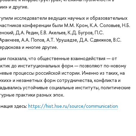
ии» и другие.
упили исследователи ведущих научных и образовательных
частников конференции были М.М. Кром, К.А. Соловьев, Н.Б.
нский, Д.А. Редин, Е.В. Акельев, К.Д. Бугров, П.С.
Аракчеев, А.А. Попов, А.Т. Урушадзе, Д.А. Сдвижков, В.С.
вердюкова и многие другие.
ии показала, что общественные взаимодействия — от
актик до институциональных форм — позволяют по-новому
евые процессы российской истории. Именно из таких, на
тихих» и незаметных форм сотрудничества, конфликта и
адывались устойчивые социальные институты, политические
турные практики разных эпох.
мация здесь:
https://hist.hse.ru/source/communication