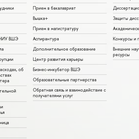
удники
Прием в бакалавриат
Диссертаци
Вышка+
Защиты дисс
Прием в магистратуру
Академическ
 НИУ ВШЭ
Аспирантура
Конкурсы и 
ла
Дополнительное образование
Внешние на
ресурсы
рупции
Центр развития карьеры
асходах, об
Бизнес-инкубатор ВШЭ
ьствах
Образовательные партнерства
тера
Обратная связь и взаимодействие с
тельной
получателями услуг
ми
ья
аница