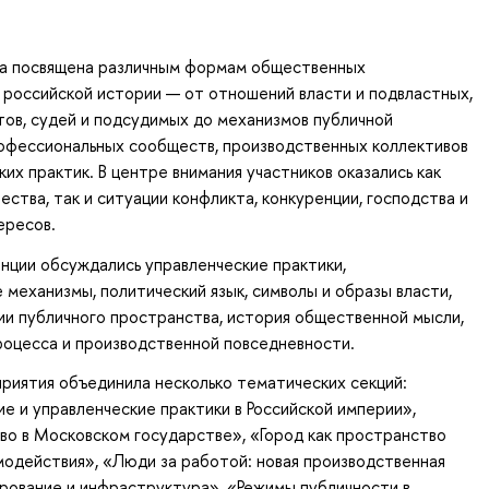
а посвящена различным формам общественных
 российской истории — от отношений власти и подвластных,
тов, судей и подсудимых до механизмов публичной
рофессиональных сообществ, производственных коллективов
ких практик. В центре внимания участников оказались как
ства, так и ситуации конфликта, конкуренции, господства и
ересов.
нции обсуждались управленческие практики,
 механизмы, политический язык, символы и образы власти,
и публичного пространства, история общественной мысли,
оцесса и производственной повседневности.
иятия объединила несколько тематических секций:
е и управленческие практики в Российской империи»,
во в Московском государстве», «Город как пространство
модействия», «Люди за работой: новая производственная
рование и инфраструктура», «Режимы публичности в