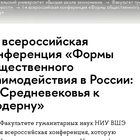
ельский университет «Высшая школа экономики»
Факультет гу
овости
I-я всероссийская конференция «Формы общественного 
у»
я всероссийская
нференция «Формы
щественного
аимодействия в России:
 Средневековья к
дерну»
а Факультете гуманитарных наук НИУ ВШЭ
я всероссийская конференция, которую