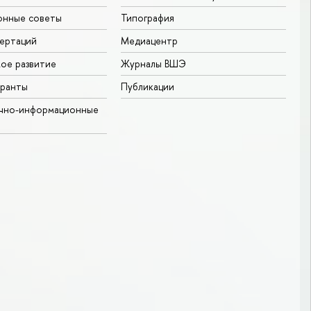
онные советы
Типография
ертаций
Медиацентр
ое развитие
Журналы ВШЭ
гранты
Публикации
учно-информационные