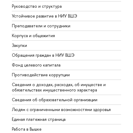
Руководство и структура
Довуз
Устойчивое развитие в НИУ ВШЭ
Олим
Преподаватели и сотрудники
Прием
Корпуса и общежития
Вышк
Закупки
Прием
Обращения граждан в НИУ ВШЭ
Аспир
Фонд целевого капитала
Допол
Противодействие коррупции
Центр
Сведения о доходах, расходах, об имуществе и
Бизне
обязательствах имущественного характера
Образ
Сведения об образовательной организации
Обрат
Людям с ограниченными возможностями здоровья
Единая платежная страница
Работа в Вышке