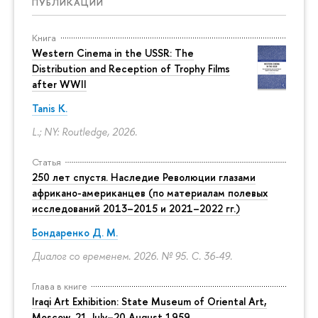
ПУБЛИКАЦИИ
Книга
Western Cinema in the USSR: The
Distribution and Reception of Trophy Films
after WWII
Tanis K.
L.; NY: Routledge, 2026.
Статья
250 лет спустя. Наследие Революции глазами
африкано-американцев (по материалам полевых
исследований 2013–2015 и 2021–2022 гг.)
Бондаренко Д. М.
Диалог со временем. 2026. № 95.
С. 36-49.
Глава в книге
Iraqi Art Exhibition: State Museum of Oriental Art,
Moscow, 21 July–20 August 1959