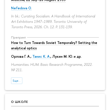
Nefedova O.
In bk.: Curating Socialism. A Handbook of International
Art Exhibitions 1947–1989. Toronto: University of
Toronto Press, 2026. Ch. 12.
P. 131-139.
Препринт
How to Turn Towards Soviet Temporaliry? Setting the
analytical optics
Орлова Г. А.
,
Танис К. А.
,
Лукин М. Ю.
и др.
Humanities. HUM. Basic Research Programme, 2022.
№ 211.
Еще...
О ШКОЛЕ