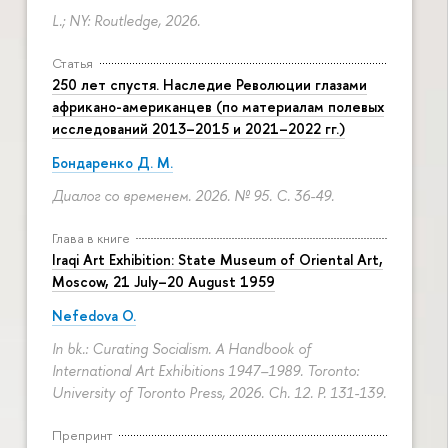
L.; NY: Routledge, 2026.
Статья
250 лет спустя. Наследие Революции глазами
африкано-американцев (по материалам полевых
исследований 2013–2015 и 2021–2022 гг.)
Бондаренко Д. М.
Диалог со временем. 2026. № 95.
С. 36-49.
Глава в книге
Iraqi Art Exhibition: State Museum of Oriental Art,
Moscow, 21 July–20 August 1959
Nefedova O.
In bk.: Curating Socialism. A Handbook of
International Art Exhibitions 1947–1989. Toronto:
University of Toronto Press, 2026. Ch. 12.
P. 131-139.
Препринт