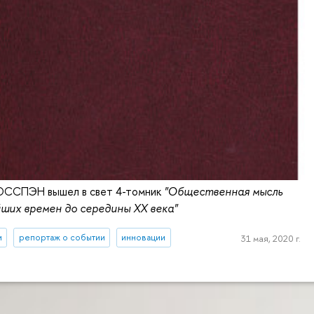
РОССПЭН вышел в свет 4-томник
"Общественная мысль
йших времен до середины ХХ века"
и
репортаж о событии
инновации
31 мая, 2020 г.