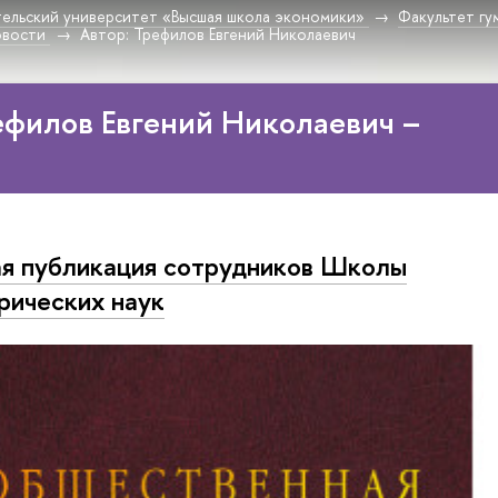
ельский университет «Высшая школа экономики»
Факультет гу
овости
Автор: Трефилов Евгений Николаевич
ефилов Евгений Николаевич –
я публикация сотрудников Школы
рических наук