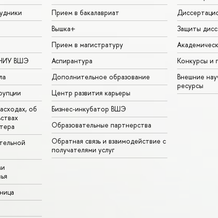
удники
Прием в бакалавриат
Диссертаци
Вышка+
Защиты дисс
Прием в магистратуру
Академическ
 НИУ ВШЭ
Аспирантура
Конкурсы и 
ла
Дополнительное образование
Внешние на
ресурсы
рупции
Центр развития карьеры
асходах, об
Бизнес-инкубатор ВШЭ
ьствах
Образовательные партнерства
тера
Обратная связь и взаимодействие с
тельной
получателями услуг
ми
ья
аница