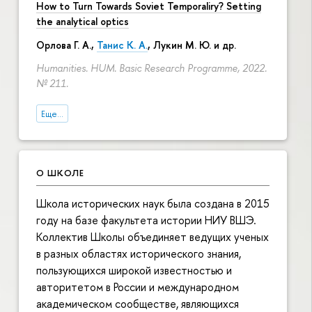
How to Turn Towards Soviet Temporaliry? Setting
the analytical optics
Орлова Г. А.
,
Танис К. А.
,
Лукин М. Ю.
и др.
Humanities. HUM. Basic Research Programme, 2022.
№ 211.
Еще...
О ШКОЛЕ
Школа исторических наук была создана в 2015
году на базе факультета истории НИУ ВШЭ.
Коллектив Школы объединяет ведущих ученых
в разных областях исторического знания,
пользующихся широкой известностью и
авторитетом в России и международном
академическом сообществе, являющихся