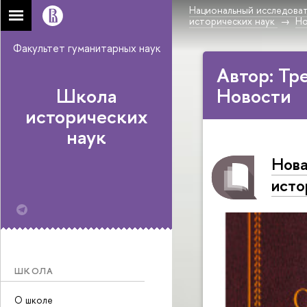
Национальный исследоват
исторических наук
Н
Факультет гуманитарных наук
Автор: Тр
Школа
Новости
исторических
наук
Нова
исто
ШКОЛА
О школе