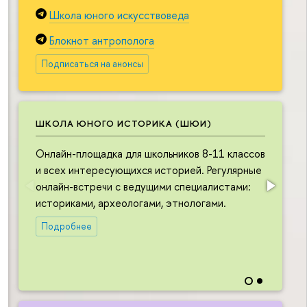
Школа юного искусствоведа
Блокнот антрополога
Подписаться на анонсы
ШКОЛА ЮНОГО ИСТОРИКА (ШЮИ)
Онлайн-площадка для школьников 8-11 классов
О
и всех интересующихся историей. Регулярные
ш
онлайн-встречи с ведущими специалистами:
и
историками, археологами, этнологами.
в
л
Подробнее
в
н
и