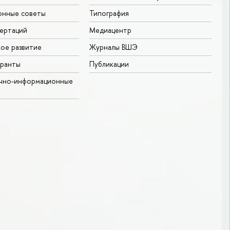
онные советы
Типография
ертаций
Медиацентр
ое развитие
Журналы ВШЭ
гранты
Публикации
учно-информационные