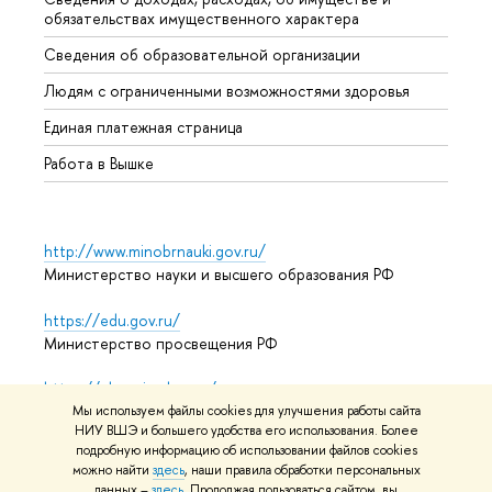
обязательствах имущественного характера
Образ
Сведения об образовательной организации
Обрат
Людям с ограниченными возможностями здоровья
Единая платежная страница
Работа в Вышке
http://www.minobrnauki.gov.ru/
Министерство науки и высшего образования РФ
https://edu.gov.ru/
Министерство просвещения РФ
https://elearning.hse.ru/mooc
Массовые открытые онлайн-курсы
Мы используем файлы cookies для улучшения работы сайта
НИУ ВШЭ и большего удобства его использования. Более
подробную информацию об использовании файлов cookies
можно найти
здесь
, наши правила обработки персональных
данных –
здесь
. Продолжая пользоваться сайтом, вы
© НИУ ВШЭ 1993–2026
Адреса и контакты
Условия