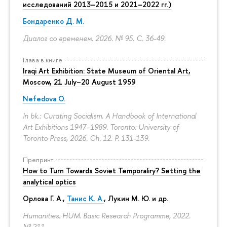
исследований 2013–2015 и 2021–2022 гг.)
Бондаренко Д. М.
Диалог со временем. 2026. № 95.
С. 36-49.
Глава в книге
Iraqi Art Exhibition: State Museum of Oriental Art,
Moscow, 21 July–20 August 1959
Nefedova O.
In bk.: Curating Socialism. A Handbook of International
Art Exhibitions 1947–1989. Toronto: University of
Toronto Press, 2026. Ch. 12.
P. 131-139.
Препринт
How to Turn Towards Soviet Temporaliry? Setting the
analytical optics
Орлова Г. А.
,
Танис К. А.
,
Лукин М. Ю.
и др.
Humanities. HUM. Basic Research Programme, 2022.
№ 211.