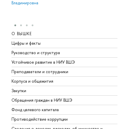
Владимировна
О ВЫШКЕ
ОБР
Цифры и факты
Лице
Руководство и структура
Довуз
Устойчивое развитие в НИУ ВШЭ
Олим
Преподаватели и сотрудники
Прием
Корпуса и общежития
Вышк
Закупки
Прием
Обращения граждан в НИУ ВШЭ
Аспир
Фонд целевого капитала
Допол
Противодействие коррупции
Центр
Сведения о доходах, расходах, об имуществе и
Бизне