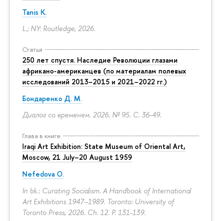
Tanis K.
L.; NY: Routledge, 2026.
Статья
250 лет спустя. Наследие Революции глазами
африкано-американцев (по материалам полевых
исследований 2013–2015 и 2021–2022 гг.)
Бондаренко Д. М.
Диалог со временем. 2026. № 95.
С. 36-49.
Глава в книге
Iraqi Art Exhibition: State Museum of Oriental Art,
Moscow, 21 July–20 August 1959
Nefedova O.
In bk.: Curating Socialism. A Handbook of International
Art Exhibitions 1947–1989. Toronto: University of
Toronto Press, 2026. Ch. 12.
P. 131-139.