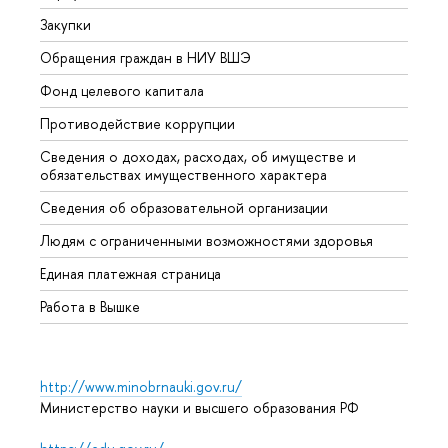
Закупки
Прием
Обращения граждан в НИУ ВШЭ
Аспир
Фонд целевого капитала
Допол
Противодействие коррупции
Центр
Сведения о доходах, расходах, об имуществе и
Бизне
обязательствах имущественного характера
Образ
Сведения об образовательной организации
Обрат
Людям с ограниченными возможностями здоровья
Единая платежная страница
Работа в Вышке
http://www.minobrnauki.gov.ru/
Министерство науки и высшего образования РФ