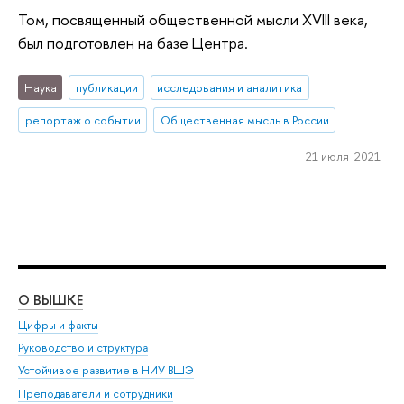
Том, посвященный общественной мысли XVIII века,
был подготовлен на базе Центра.
Наука
публикации
исследования и аналитика
репортаж о событии
Общественная мысль в России
21 июля 2021
О ВЫШКЕ
ОБ
Цифры и факты
Ли
Руководство и структура
Дов
Устойчивое развитие в НИУ ВШЭ
Ол
Преподаватели и сотрудники
При