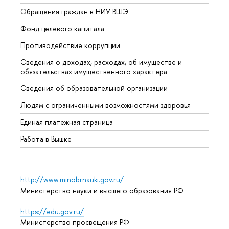
Обращения граждан в НИУ ВШЭ
Аспир
Фонд целевого капитала
Допол
Противодействие коррупции
Центр
Сведения о доходах, расходах, об имуществе и
Бизне
обязательствах имущественного характера
Образ
Сведения об образовательной организации
Обрат
Людям с ограниченными возможностями здоровья
Единая платежная страница
Работа в Вышке
http://www.minobrnauki.gov.ru/
Министерство науки и высшего образования РФ
https://edu.gov.ru/
Министерство просвещения РФ