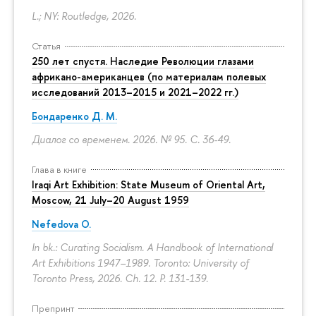
L.; NY: Routledge, 2026.
Статья
250 лет спустя. Наследие Революции глазами
африкано-американцев (по материалам полевых
исследований 2013–2015 и 2021–2022 гг.)
Бондаренко Д. М.
Диалог со временем. 2026. № 95.
С. 36-49.
Глава в книге
Iraqi Art Exhibition: State Museum of Oriental Art,
Moscow, 21 July–20 August 1959
Nefedova O.
In bk.: Curating Socialism. A Handbook of International
Art Exhibitions 1947–1989. Toronto: University of
Toronto Press, 2026. Ch. 12.
P. 131-139.
Препринт