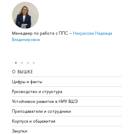
Менеджер по работе с ППС
–
Некрасова Надежда
Владимировна
О ВЫШКЕ
ОБР
Цифры и факты
Лице
Руководство и структура
Довуз
Устойчивое развитие в НИУ ВШЭ
Олим
Преподаватели и сотрудники
Прием
Корпуса и общежития
Вышк
Закупки
Прием