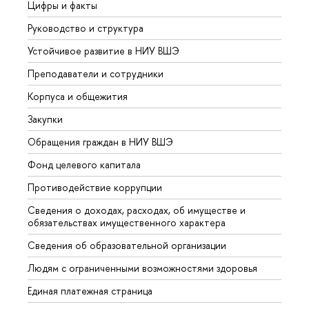
Цифры и факты
Лице
Руководство и структура
Довуз
Устойчивое развитие в НИУ ВШЭ
Олим
Преподаватели и сотрудники
Прием
Корпуса и общежития
Вышк
Закупки
Прием
Обращения граждан в НИУ ВШЭ
Аспир
Фонд целевого капитала
Допол
Противодействие коррупции
Центр
Сведения о доходах, расходах, об имуществе и
Бизне
обязательствах имущественного характера
Образ
Сведения об образовательной организации
Обрат
Людям с ограниченными возможностями здоровья
Единая платежная страница