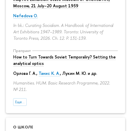
Moscow, 21 July–20 August 1959
Nefedova O.
In bk.: Curating Socialism. A Handbook of International
Art Exhibitions 1947–1989. Toronto: University of
Toronto Press, 2026. Ch. 12.
P. 131-139.
Препринт
How to Turn Towards Soviet Temporaliry? Setting the
analytical optics
Орлова Г. А.
,
Танис К. А.
,
Лукин М. Ю.
и др.
Humanities. HUM. Basic Research Programme, 2022.
№ 211.
Еще...
О ШКОЛЕ