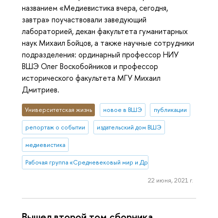
названием «Медиевистика вчера, сегодня,
завтра» поучаствовали заведующий
лабораторией, декан факультета гуманитарных
наук Михаил Бойцов, а также научные сотрудники
подразделения: ординарный профессор НИУ
ВШЭ Олег Воскобойников и профессор
исторического факультета МГУ Михаил
Дмитриев.
Университетская жизнь
новое в ВШЭ
публикации
репортаж о событии
издательский дом ВШЭ
медиевистика
Рабочая группа «Средневековый мир и Древняя Русь»
22 июня, 2021 г.
Вышел второй том сборника