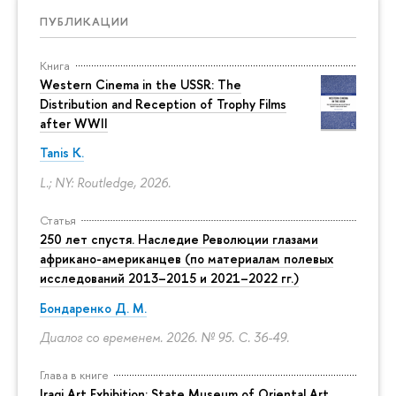
ПУБЛИКАЦИИ
Книга
Western Cinema in the USSR: The
Distribution and Reception of Trophy Films
after WWII
Tanis K.
L.; NY: Routledge, 2026.
Статья
250 лет спустя. Наследие Революции глазами
африкано-американцев (по материалам полевых
исследований 2013–2015 и 2021–2022 гг.)
Бондаренко Д. М.
Диалог со временем. 2026. № 95.
С. 36-49.
Глава в книге
Iraqi Art Exhibition: State Museum of Oriental Art,