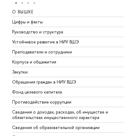
О ВЫШКЕ
ОБР
Цифры и факты
Лице
Руководство и структура
Довуз
Устойчивое развитие в НИУ ВШЭ
Олим
Преподаватели и сотрудники
Прием
Корпуса и общежития
Вышк
Закупки
Прием
Обращения граждан в НИУ ВШЭ
Аспир
Фонд целевого капитала
Допол
Противодействие коррупции
Центр
Сведения о доходах, расходах, об имуществе и
Бизне
обязательствах имущественного характера
Образ
Сведения об образовательной организации
Обрат