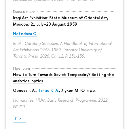
Глава в книге
Iraqi Art Exhibition: State Museum of Oriental Art,
Moscow, 21 July–20 August 1959
Nefedova O.
In bk.: Curating Socialism. A Handbook of International
Art Exhibitions 1947–1989. Toronto: University of
Toronto Press, 2026. Ch. 12.
P. 131-139.
Препринт
How to Turn Towards Soviet Temporaliry? Setting the
analytical optics
Орлова Г. А.
,
Танис К. А.
,
Лукин М. Ю.
и др.
Humanities. HUM. Basic Research Programme, 2022.
№ 211.
Еще...