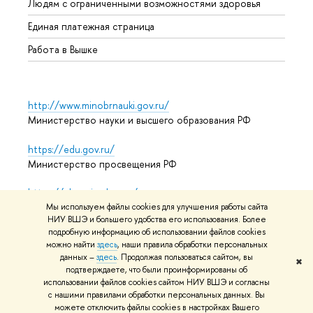
Людям с ограниченными возможностями здоровья
Единая платежная страница
Работа в Вышке
http://www.minobrnauki.gov.ru/
Министерство науки и высшего образования РФ
https://edu.gov.ru/
Министерство просвещения РФ
https://elearning.hse.ru/mooc
Массовые открытые онлайн-курсы
Мы используем файлы cookies для улучшения работы сайта
НИУ ВШЭ и большего удобства его использования. Более
подробную информацию об использовании файлов cookies
можно найти
здесь
, наши правила обработки персональных
данных –
здесь
. Продолжая пользоваться сайтом, вы
© НИУ ВШЭ 1993–2026
Адреса и контакты
Условия
✖
подтверждаете, что были проинформированы об
использования материалов
Политика конфиденциальности
использовании файлов cookies сайтом НИУ ВШЭ и согласны
Карта сайта
с нашими правилами обработки персональных данных. Вы
можете отключить файлы cookies в настройках Вашего
Редактору