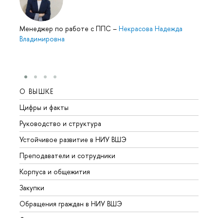
Менеджер по работе с ППС
–
Некрасова Надежда
Владимировна
О ВЫШКЕ
ОБР
Цифры и факты
Лице
Руководство и структура
Довуз
Устойчивое развитие в НИУ ВШЭ
Олим
Преподаватели и сотрудники
Прием
Корпуса и общежития
Вышк
Закупки
Прием
Обращения граждан в НИУ ВШЭ
Аспир