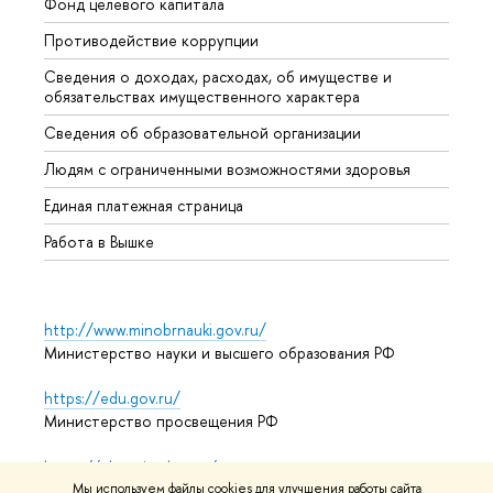
Фонд целевого капитала
Допол
Противодействие коррупции
Центр
Сведения о доходах, расходах, об имуществе и
Бизне
обязательствах имущественного характера
Образ
Сведения об образовательной организации
Обрат
Людям с ограниченными возможностями здоровья
Единая платежная страница
Работа в Вышке
http://www.minobrnauki.gov.ru/
Министерство науки и высшего образования РФ
https://edu.gov.ru/
Министерство просвещения РФ
https://elearning.hse.ru/mooc
Массовые открытые онлайн-курсы
Мы используем файлы cookies для улучшения работы сайта