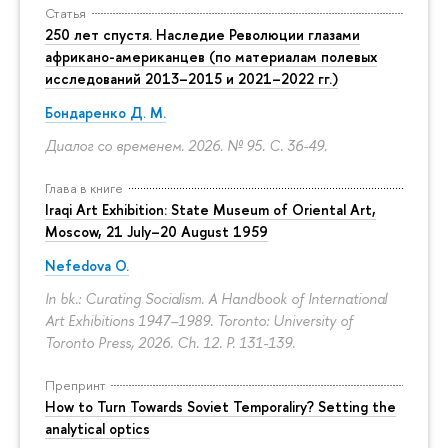
Статья
250 лет спустя. Наследие Революции глазами
африкано-американцев (по материалам полевых
исследований 2013–2015 и 2021–2022 гг.)
Бондаренко Д. М.
Диалог со временем. 2026. № 95.
С. 36-49.
Глава в книге
Iraqi Art Exhibition: State Museum of Oriental Art,
Moscow, 21 July–20 August 1959
Nefedova O.
In bk.: Curating Socialism. A Handbook of International
Art Exhibitions 1947–1989. Toronto: University of
Toronto Press, 2026. Ch. 12.
P. 131-139.
Препринт
How to Turn Towards Soviet Temporaliry? Setting the
analytical optics