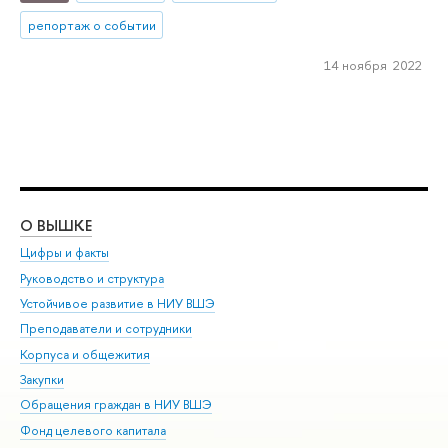
репортаж о событии
14 ноября 2022
О ВЫШКЕ
ОБ
Цифры и факты
Ли
Руководство и структура
Дов
Устойчивое развитие в НИУ ВШЭ
Ол
Преподаватели и сотрудники
При
Корпуса и общежития
Вы
Закупки
При
Обращения граждан в НИУ ВШЭ
Ас
Фонд целевого капитала
До