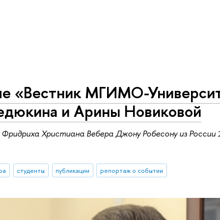
ле «Вестник МГИМО-Университ
едюкина и Арины Новиковой
Фридриха Христиана Вебера Джону Робесону из России 1
ра
студенты
публикации
репортаж о событии