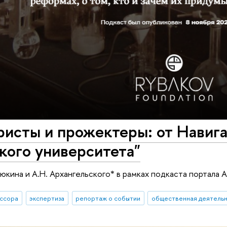
ристы и прожектеры: от Навиг
кого университета"
кина и А.Н. Архангельского* в рамках подкаста портала Ar
ссора
экспертиза
репортаж о событии
общественная деятель