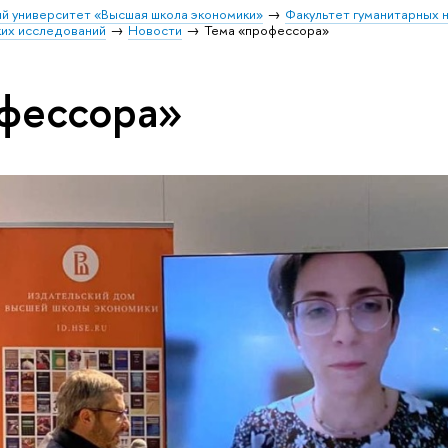
й университет «Высшая школа экономики»
Факультет гуманитарных н
их исследований
Новости
Тема «профессора»
фессора»