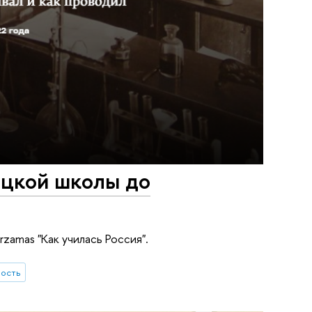
ацкой школы до
zamas "Как училась Россия".
ность