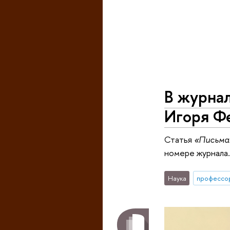
В журна
Игоря Ф
Статья
«Письма 
номере журнала.
Наука
профессо