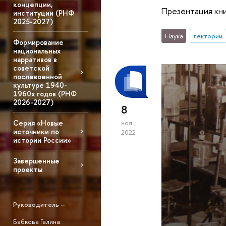
концепции,
Презентация кни
институции (РНФ
2025-2027)
Наука
лектории
Формирование
национальных
нарративов в
советской
послевоенной
культуре 1940-
1960х годов (РНФ
2026-2027)
8
Серия «Новые
ноя
источники по
2022
истории России»
Завершенные
проекты
Руководитель –
Бабкова Галина