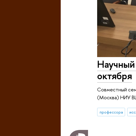
Научный 
октября
Совместный сем
(Москва) НИУ ВШ
профессора
исс