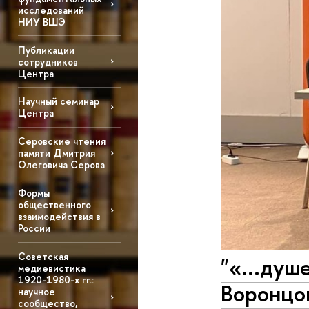
исследований
НИУ ВШЭ
Публикации
сотрудников
Центра
Научный семинар
Центра
Серовские чтения
памяти Дмитрия
Олеговича Серова
Формы
общественного
взаимодействия в
России
Советская
"«...душ
медиевистика
1920-1980-х гг.:
Воронцов
научное
сообщество,