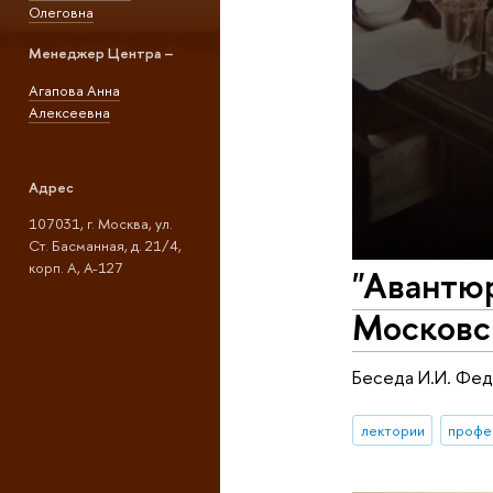
Олеговна
Менеджер Центра –
Агапова Анна
Алексеевна
Адрес
107031, г. Москва, ул.
Ст. Басманная, д. 21/4,
корп. А, А-127
"Авантю
Московс
Беседа И.И. Федю
лектории
профе