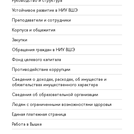
Руководство и структура
Довуз
Устойчивое развитие в НИУ ВШЭ
Олим
Преподаватели и сотрудники
Прием
Корпуса и общежития
Вышк
Закупки
Прием
Обращения граждан в НИУ ВШЭ
Аспир
Фонд целевого капитала
Допол
Противодействие коррупции
Центр
Сведения о доходах, расходах, об имуществе и
Бизне
обязательствах имущественного характера
Образ
Сведения об образовательной организации
Обрат
Людям с ограниченными возможностями здоровья
Единая платежная страница
Работа в Вышке