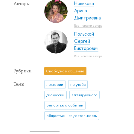
Новикова
Авторы
Арина
Дмитриевна
Все новости автора
Польской
Сергей
Викторович
Все новости автора
Рубрики
Свободное общение
Темы
лектории
не учеба
дискуссии
взгляд ученого
репортаж о событии
общественная деятельность