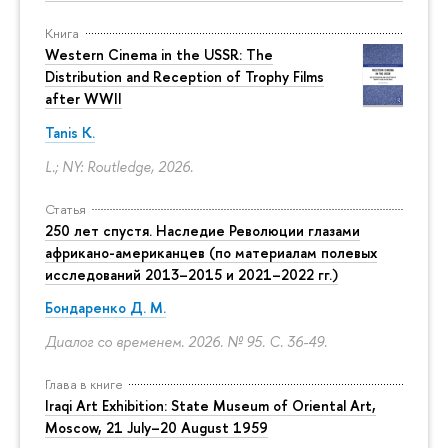
Книга
Western Cinema in the USSR: The
Distribution and Reception of Trophy Films
after WWII
Tanis K.
L.; NY: Routledge, 2026.
Статья
250 лет спустя. Наследие Революции глазами
африкано-американцев (по материалам полевых
исследований 2013–2015 и 2021–2022 гг.)
Бондаренко Д. М.
Диалог со временем. 2026. № 95.
С. 36-49.
Глава в книге
Iraqi Art Exhibition: State Museum of Oriental Art,
Moscow, 21 July–20 August 1959