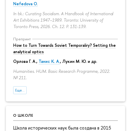
Nefedova O.
In bk.: Curating Socialism. A Handbook of International
Art Exhibitions 1947–1989. Toronto: University of
Toronto Press, 2026. Ch. 12.
P. 131-139.
Препринт
How to Turn Towards Soviet Temporaliry? Setting the
analytical optics
Орлова Г. А.
,
Танис К. А.
,
Лукин М. Ю.
и др.
Humanities. HUM. Basic Research Programme, 2022.
№ 211.
Еще...
О ШКОЛЕ
Школа исторических наук была создана в 2015