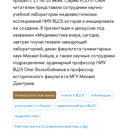
прошел с 17 по 20 июня. Серию POLYSTORIA
читателям представили сотрудники научно-
учебной лаборатории медиевистических
исследований НИУ ВШЭ, которая и инициировала
ее создание. В презентации и дискуссии под
названием «Медиевистика вчера, сегодня,
завтра» поучаствовали заведующий
лабораторией, декан факультета гуманитарных
наук Михаил Бойцов, а также научные сотрудники
подразделения: ординарный профессор НИУ
ВШЭ Олег Воскобойников и профессор
исторического факультета МГУ Михаил
Дмитриев.
Университетская жизнь
новое в ВШЭ
публикации
репортаж о событии
издательский дом ВШЭ
медиевистика
Рабочая группа «Средневековый мир и Древняя Русь»