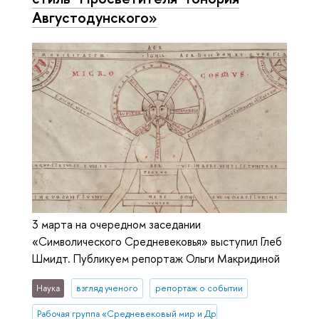
Августодунского»
3 марта на очередном заседании
«Символического Средневековья» выступил Глеб
Шмидт. Публикуем репортаж Ольги Макридиной
Наука
взгляд ученого
репортаж о событии
Рабочая группа «Средневековый мир и Древняя Русь»