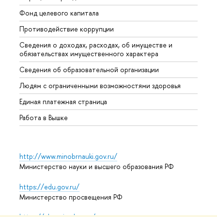
Фонд целевого капитала
Допол
Противодействие коррупции
Центр
Сведения о доходах, расходах, об имуществе и
Бизне
обязательствах имущественного характера
Образ
Сведения об образовательной организации
Обрат
Людям с ограниченными возможностями здоровья
Единая платежная страница
Работа в Вышке
http://www.minobrnauki.gov.ru/
Министерство науки и высшего образования РФ
https://edu.gov.ru/
Министерство просвещения РФ
https://elearning.hse.ru/mooc