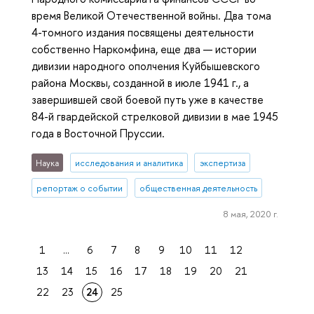
время Великой Отечественной войны. Два тома
4-томного издания посвящены деятельности
собственно Наркомфина, еще два — истории
дивизии народного ополчения Куйбышевского
района Москвы, созданной в июле 1941 г., а
завершившей свой боевой путь уже в качестве
84-й гвардейской стрелковой дивизии в мае 1945
года в Восточной Пруссии.
Наука
исследования и аналитика
экспертиза
репортаж о событии
общественная деятельность
8 мая, 2020 г.
1
...
6
7
8
9
10
11
12
13
14
15
16
17
18
19
20
21
22
23
24
25