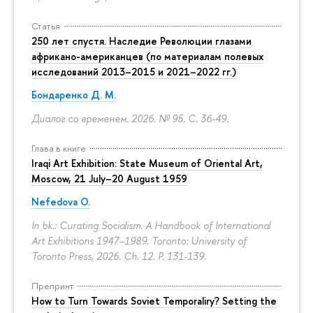
Статья
250 лет спустя. Наследие Революции глазами
африкано-американцев (по материалам полевых
исследований 2013–2015 и 2021–2022 гг.)
Бондаренко Д. М.
Диалог со временем. 2026. № 95.
С. 36-49.
Глава в книге
Iraqi Art Exhibition: State Museum of Oriental Art,
Moscow, 21 July–20 August 1959
Nefedova O.
In bk.: Curating Socialism. A Handbook of International
Art Exhibitions 1947–1989. Toronto: University of
Toronto Press, 2026. Ch. 12.
P. 131-139.
Препринт
How to Turn Towards Soviet Temporaliry? Setting the