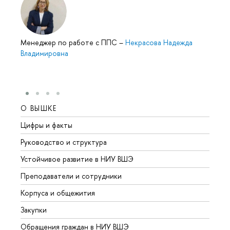
Менеджер по работе с ППС
–
Некрасова Надежда
Владимировна
О ВЫШКЕ
ОБР
Цифры и факты
Лице
Руководство и структура
Довуз
Устойчивое развитие в НИУ ВШЭ
Олим
Преподаватели и сотрудники
Прием
Корпуса и общежития
Вышк
Закупки
Прием
Обращения граждан в НИУ ВШЭ
Аспир