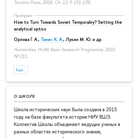
Toronto Press, 2026. Ch. 12.
P. 131-139.
Препринт
How to Turn Towards Soviet Temporaliry? Setting the
analytical optics
Орлова Г. А.
,
Танис К. А.
,
Лукин М. Ю.
и др.
Humanities. HUM. Basic Research Programme, 2022.
№ 211.
Еще...
О ШКОЛЕ
Школа исторических наук была создана в 2015
году на базе факультета истории НИУ ВШЭ.
Коллектив Школы объединяет ведущих ученых в
разных областях исторического знания,