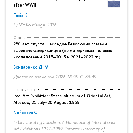
after WWII
Tanis K.
L.; NY: Routledge, 2026.
Статья
250 лет спустя. Наследие Революции глазами
африкано-американцев (по материалам полевых
исследований 2013–2015 и 2021–2022 гг.)
Бондаренко Д. М.
Диалог со временем. 2026. № 95.
С. 36-49.
Глава в книге
Iraqi Art Exhibition: State Museum of Oriental Art,
Moscow, 21 July–20 August 1959
Nefedova O.
In bk.: Curating Socialism. A Handbook of International
Art Exhibitions 1947–1989. Toronto: University of