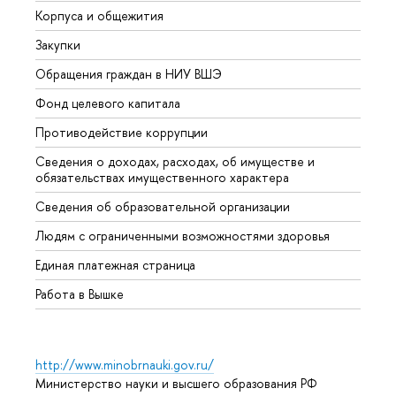
Корпуса и общежития
Вышк
Закупки
Прием
Обращения граждан в НИУ ВШЭ
Аспир
Фонд целевого капитала
Допол
Противодействие коррупции
Центр
Сведения о доходах, расходах, об имуществе и
Бизне
обязательствах имущественного характера
Образ
Сведения об образовательной организации
Обрат
Людям с ограниченными возможностями здоровья
Единая платежная страница
Работа в Вышке
http://www.minobrnauki.gov.ru/
Министерство науки и высшего образования РФ