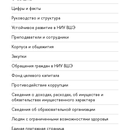
Цифры и факты
Лице
Руководство и структура
Довуз
Устойчивое развитие в НИУ ВШЭ
Олим
Преподаватели и сотрудники
Прием
Корпуса и общежития
Вышк
Закупки
Прием
Обращения граждан в НИУ ВШЭ
Аспир
Фонд целевого капитала
Допол
Противодействие коррупции
Центр
Сведения о доходах, расходах, об имуществе и
Бизне
обязательствах имущественного характера
Образ
Сведения об образовательной организации
Обрат
Людям с ограниченными возможностями здоровья
Единая платежная страница