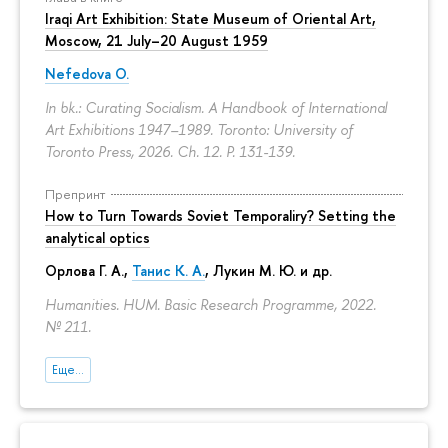
Iraqi Art Exhibition: State Museum of Oriental Art,
Moscow, 21 July–20 August 1959
Nefedova O.
In bk.: Curating Socialism. A Handbook of International
Art Exhibitions 1947–1989. Toronto: University of
Toronto Press, 2026. Ch. 12.
P. 131-139.
Препринт
How to Turn Towards Soviet Temporaliry? Setting the
analytical optics
Орлова Г. А.
,
Танис К. А.
,
Лукин М. Ю.
и др.
Humanities. HUM. Basic Research Programme, 2022.
№ 211.
Еще...