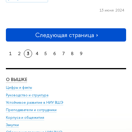
13 июня 2024
Следующая страница
1
2
3
4
5
6
7
8
9
О ВЫШКЕ
ОБ
Цифры и факты
Ли
Руководство и структура
Дов
Устойчивое развитие в НИУ ВШЭ
Ол
Преподаватели и сотрудники
При
Корпуса и общежития
Вы
Закупки
При