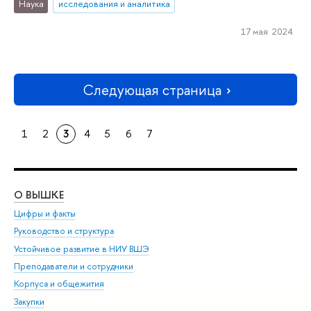
Наука
исследования и аналитика
17 мая 2024
Следующая страница
1
2
3
4
5
6
7
О ВЫШКЕ
ОБ
Цифры и факты
Ли
Руководство и структура
Дов
Устойчивое развитие в НИУ ВШЭ
Ол
Преподаватели и сотрудники
При
Корпуса и общежития
Вы
Закупки
При