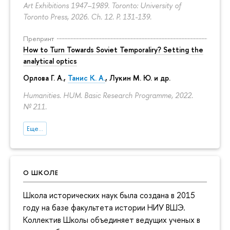
Art Exhibitions 1947–1989. Toronto: University of
Toronto Press, 2026. Ch. 12.
P. 131-139.
Препринт
How to Turn Towards Soviet Temporaliry? Setting the
analytical optics
Орлова Г. А.
,
Танис К. А.
,
Лукин М. Ю.
и др.
Humanities. HUM. Basic Research Programme, 2022.
№ 211.
Еще...
О ШКОЛЕ
Школа исторических наук была создана в 2015
году на базе факультета истории НИУ ВШЭ.
Коллектив Школы объединяет ведущих ученых в