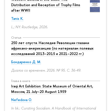
Distribution and Reception of Trophy Films
after WWII
Tanis K.
L.; NY: Routledge, 2026.
Статья
250 лет спустя. Наследие Революции глазами
африкано-американцев (по материалам полевых
исследований 2013–2015 и 2021–2022 гг.)
Бондаренко Д. М.
Диалог со временем. 2026. № 95.
С. 36-49.
Глава в книге
Iraqi Art Exhibition: State Museum of Oriental Art,
Moscow, 21 July–20 August 1959
Nefedova O.
In bk.: Curating Socialism. A Handbook of International