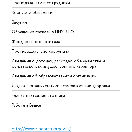
Преподаватели и сотрудники
Прием
Корпуса и общежития
Вышк
Закупки
Прием
Обращения граждан в НИУ ВШЭ
Аспир
Фонд целевого капитала
Допол
Противодействие коррупции
Центр
Сведения о доходах, расходах, об имуществе и
Бизне
обязательствах имущественного характера
Образ
Сведения об образовательной организации
Обрат
Людям с ограниченными возможностями здоровья
Единая платежная страница
Работа в Вышке
http://www.minobrnauki.gov.ru/