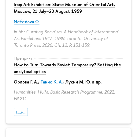
Iraqi Art Exhibition: State Museum of Oriental Art,
Moscow, 21 July–20 August 1959
Nefedova O.
In bk.: Curating Socialism. A Handbook of International
Art Exhibitions 1947–1989. Toronto: University of
Toronto Press, 2026. Ch. 12.
P. 131-139.
Препринт
How to Turn Towards Soviet Temporaliry? Setting the
analytical optics
Орлова Г. А.
,
Танис К. А.
,
Лукин М. Ю.
и др.
Humanities. HUM. Basic Research Programme, 2022.
№ 211.
Еще...