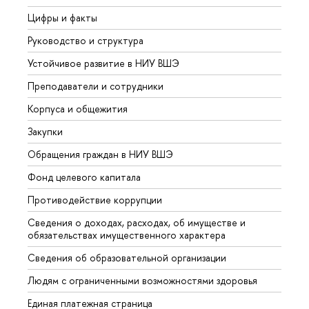
Цифры и факты
Лице
Руководство и структура
Довуз
Устойчивое развитие в НИУ ВШЭ
Олим
Преподаватели и сотрудники
Прием
Корпуса и общежития
Вышк
Закупки
Прием
Обращения граждан в НИУ ВШЭ
Аспир
Фонд целевого капитала
Допол
Противодействие коррупции
Центр
Сведения о доходах, расходах, об имуществе и
Бизне
обязательствах имущественного характера
Образ
Сведения об образовательной организации
Обрат
Людям с ограниченными возможностями здоровья
Единая платежная страница