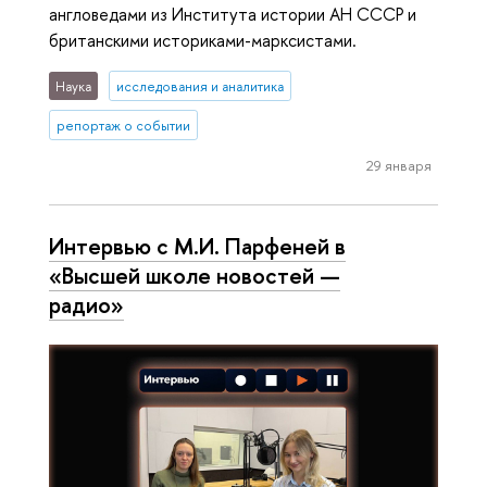
англоведами из Института истории АН СССР и
британскими историками-марксистами.
Наука
исследования и аналитика
репортаж о событии
29 января
Интервью с М.И. Парфеней в
«Высшей школе новостей —
радио»