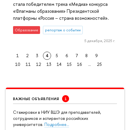
стала победителем трека «Медиа» конкурса
«Флагманы образования» Президентской
платформы «Россия – страна возможностей».
Образование
репортаж о событии
5 декабря, 2025 г.
1
2
3
4
5
6
7
8
9
10
11
12
13
14
15
16
...
25
ВАЖНЫЕ ОБЪЯВЛЕНИЯ
Cтажировки в НИУ ВШЭ для преподавателей,
сотрудников и аспирантов российских
университетов.
Подробнее…