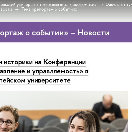
ельский университет «Высшая школа экономики»
Факультет гу
овости
Тема «репортаж о событии»
ортаж о событии» – Новости
 историки на Конференции
авление и управляемость» в
пейском университете