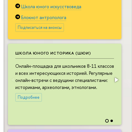
Школа юного искусствоведа
Блокнот антрополога
Подписаться на анонсы
ШКОЛА ЮНОГО ИСТОРИКА (ШЮИ)
Онлайн-площадка для школьников 8-11 классов
О
и всех интересующихся историей. Регулярные
ш
онлайн-встречи с ведущими специалистами:
и
историками, археологами, этнологами.
в
л
Подробнее
в
н
и