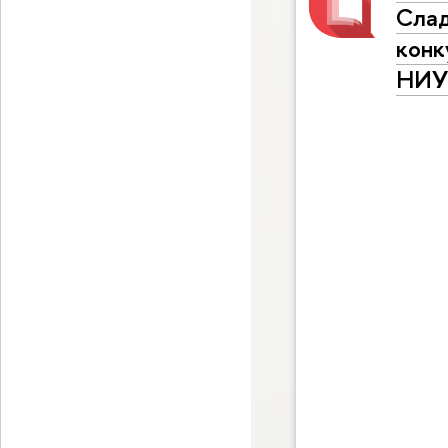
Слад
конк
НИУ