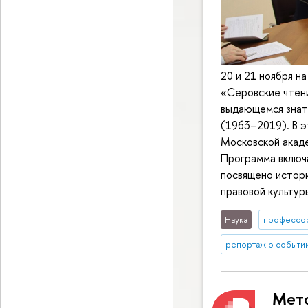
20 и 21 ноября н
«Серовские чтени
выдающемся знат
(1963–2019). В э
Московской акад
Программа включа
посвящено истори
правовой культур
Наука
профессо
репортаж о событи
Мето