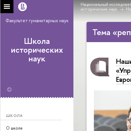
Национальный исследоват
исторических наук
Н
Факультет гуманитарных наук
Тема «реп
Школа
исторических
наук
Наши
«Упр
Евро
ШКОЛА
О школе