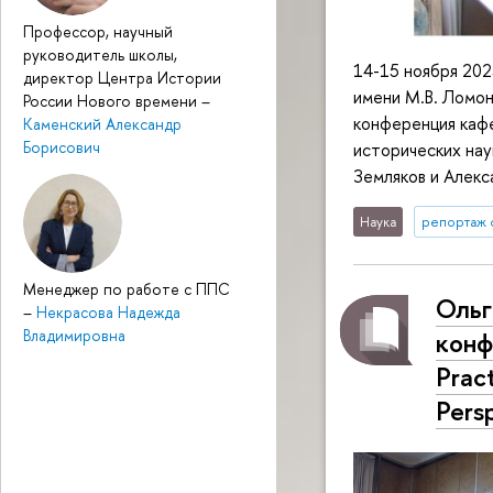
Профессор, научный
руководитель школы,
14-15 ноября 202
директор Центра Истории
имени М.В. Ломон
России Нового времени
–
конференция каф
Каменский Александр
Борисович
исторических на
Земляков и Алек
Наука
репортаж 
Менеджер по работе с ППС
Ольг
–
Некрасова Надежда
конф
Владимировна
Pract
Pers