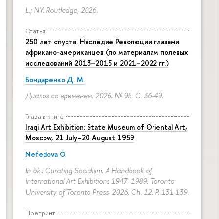
L.; NY: Routledge, 2026.
Статья
250 лет спустя. Наследие Революции глазами
африкано-американцев (по материалам полевых
исследований 2013–2015 и 2021–2022 гг.)
Бондаренко Д. М.
Диалог со временем. 2026. № 95.
С. 36-49.
Глава в книге
Iraqi Art Exhibition: State Museum of Oriental Art,
Moscow, 21 July–20 August 1959
Nefedova O.
In bk.: Curating Socialism. A Handbook of
International Art Exhibitions 1947–1989. Toronto:
University of Toronto Press, 2026. Ch. 12.
P. 131-139.
Препринт