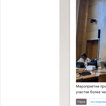
Мероприятие про
участии более че
Наука
исследован