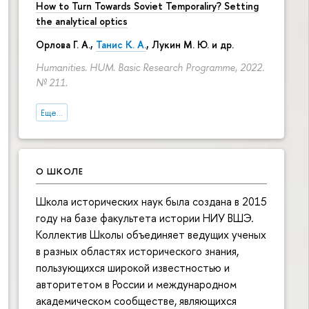
How to Turn Towards Soviet Temporaliry? Setting
the analytical optics
Орлова Г. А.
,
Танис К. А.
,
Лукин М. Ю.
и др.
Humanities. HUM. Basic Research Programme, 2022.
№ 211.
Еще...
О ШКОЛЕ
Школа исторических наук была создана в 2015
году на базе факультета истории НИУ ВШЭ.
Коллектив Школы объединяет ведущих ученых
в разных областях исторического знания,
пользующихся широкой известностью и
авторитетом в России и международном
академическом сообществе, являющихся