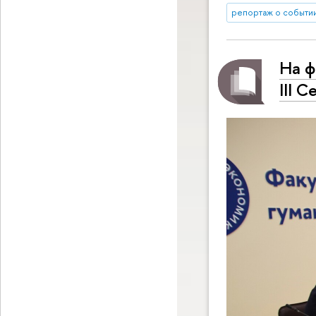
репортаж о событи
На ф
III 