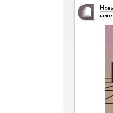
Новы
веке