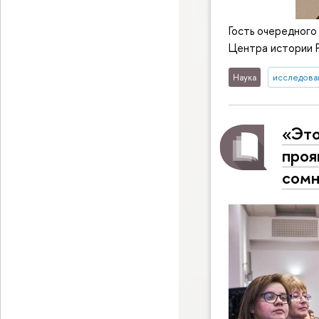
Гость очередного
Центра истории Р
Наука
исследован
«Это
проя
сомн