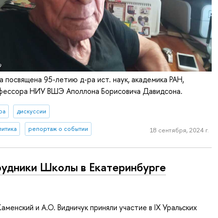
 посвящена 95-летию д-ра ист. наук, академика РАН,
фессора НИУ ВШЭ Аполлона Борисовича Давидсона.
ра
дискуссии
литика
репортаж о событии
18 сентября, 2024 г.
удники Школы в Екатеринбурге
. Каменский и А.О. Видничук приняли участие в IX Уральских