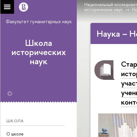
Национальный исследоват
исторических наук
Н
Факультет гуманитарных наук
Наука – Н
Школа
исторических
наук
Стар
исто
учас
учен
конт
ШКОЛА
О школе