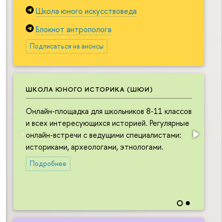
Школа юного искусствоведа
Блокнот антрополога
Подписаться на анонсы
ШКОЛА ЮНОГО ИСТОРИКА (ШЮИ)
Онлайн-площадка для школьников 8-11 классов
О
и всех интересующихся историей. Регулярные
ш
онлайн-встречи с ведущими специалистами:
и
историками, археологами, этнологами.
в
л
Подробнее
в
н
и