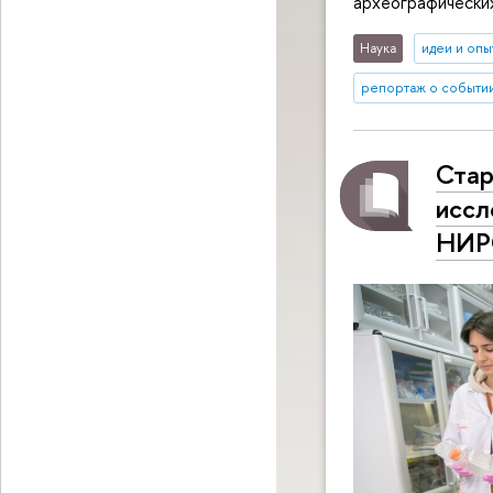
археографических
Наука
идеи и опы
репортаж о событи
Стар
иссл
НИР