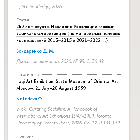
L.; NY: Routledge, 2026.
Статья
250 лет спустя. Наследие Революции глазами
африкано-американцев (по материалам полевых
исследований 2013–2015 и 2021–2022 гг.)
Бондаренко Д. М.
Диалог со временем. 2026. № 95.
С. 36-49.
Глава в книге
Iraqi Art Exhibition: State Museum of Oriental Art,
Moscow, 21 July–20 August 1959
Nefedova O.
In bk.: Curating Socialism. A Handbook of
International Art Exhibitions 1947–1989. Toronto:
University of Toronto Press, 2026. Ch. 12.
P. 131-139.
Препринт