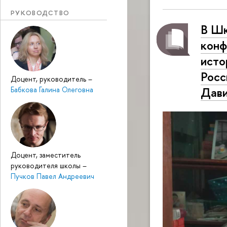
РУКОВОДСТВО
В Шк
конф
исто
Росс
Доцент, руководитель
–
Дави
Бабкова Галина Олеговна
Доцент, заместитель
руководителя школы
–
Пучков Павел Андреевич