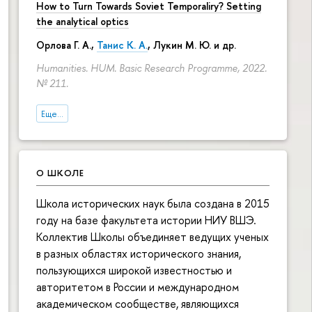
How to Turn Towards Soviet Temporaliry? Setting
the analytical optics
Орлова Г. А.
,
Танис К. А.
,
Лукин М. Ю.
и др.
Humanities. HUM. Basic Research Programme, 2022.
№ 211.
Еще...
О ШКОЛЕ
Школа исторических наук была создана в 2015
году на базе факультета истории НИУ ВШЭ.
Коллектив Школы объединяет ведущих ученых
в разных областях исторического знания,
пользующихся широкой известностью и
авторитетом в России и международном
академическом сообществе, являющихся