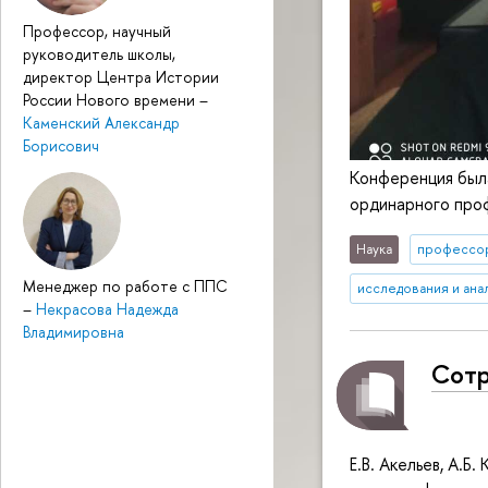
Профессор, научный
руководитель школы,
директор Центра Истории
России Нового времени
–
Каменский Александр
Борисович
Конференция была
ординарного про
Наука
профессо
Менеджер по работе с ППС
исследования и ана
–
Некрасова Надежда
Владимировна
Сотр
Е.В. Акельев, А.Б