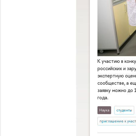
К участию в конк
российских и зар
экспертную оценк
сообществе, а ещ
заявку можно до 
года.
Наука
студенты
приглашение к учас