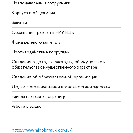
Преподаватели и сотрудники
Прием
Корпуса и общежития
Вышк
Закупки
Прием
Обращения граждан в НИУ ВШЭ
Аспир
Фонд целевого капитала
Допол
Противодействие коррупции
Центр
Сведения о доходах, расходах, об имуществе и
Бизне
обязательствах имущественного характера
Образ
Сведения об образовательной организации
Обрат
Людям с ограниченными возможностями здоровья
Единая платежная страница
Работа в Вышке
http://www.minobrnauki.gov.ru/