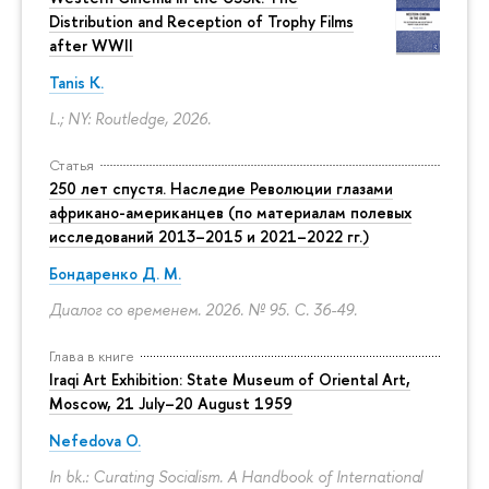
Distribution and Reception of Trophy Films
after WWII
Tanis K.
L.; NY: Routledge, 2026.
Статья
250 лет спустя. Наследие Революции глазами
африкано-американцев (по материалам полевых
исследований 2013–2015 и 2021–2022 гг.)
Бондаренко Д. М.
Диалог со временем. 2026. № 95.
С. 36-49.
Глава в книге
Iraqi Art Exhibition: State Museum of Oriental Art,
Moscow, 21 July–20 August 1959
Nefedova O.
In bk.: Curating Socialism. A Handbook of International