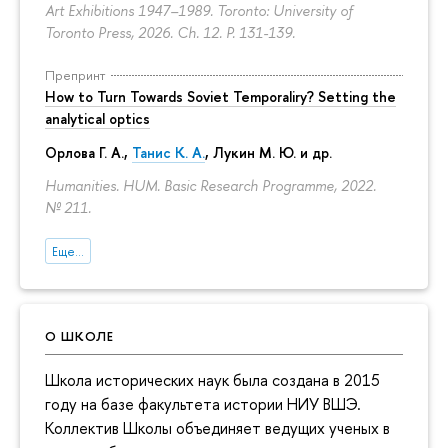
Art Exhibitions 1947–1989. Toronto: University of
Toronto Press, 2026. Ch. 12.
P. 131-139.
Препринт
How to Turn Towards Soviet Temporaliry? Setting the
analytical optics
Орлова Г. А.
,
Танис К. А.
,
Лукин М. Ю.
и др.
Humanities. HUM. Basic Research Programme, 2022.
№ 211.
Еще...
О ШКОЛЕ
Школа исторических наук была создана в 2015
году на базе факультета истории НИУ ВШЭ.
Коллектив Школы объединяет ведущих ученых в