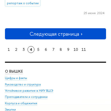
репортаж о событии
25 июня 2024
Следующая страница
1
2
3
4
5
6
7
8
9
10
11
О ВЫШКЕ
ОБ
Цифры и факты
Ли
Руководство и структура
Дов
Устойчивое развитие в НИУ ВШЭ
Ол
Преподаватели и сотрудники
При
Корпуса и общежития
Вы
Закупки
При