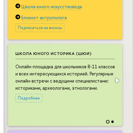
Школа юного искусствоведа
Блокнот антрополога
Подписаться на анонсы
ШКОЛА ЮНОГО ИСТОРИКА (ШЮИ)
Онлайн-площадка для школьников 8-11 классов
О
и всех интересующихся историей. Регулярные
ш
онлайн-встречи с ведущими специалистами:
и
историками, археологами, этнологами.
в
л
Подробнее
в
н
и