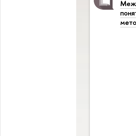
Межд
поня
мето