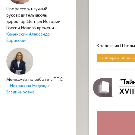
Профессор, научный
руководитель школы,
директор Центра Истории
России Нового времени
–
Каменский Александр
Борисович
Коллектив Школы 
Свободное общени
Менеджер по работе с ППС
"Тай
–
Некрасова Надежда
XVII
Владимировна