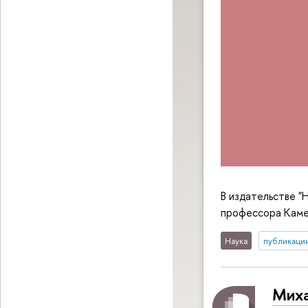
В издательстве 
профессора Каме
Наука
публикаци
Миха