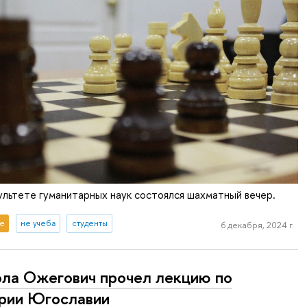
ультете гуманитарных наук состоялся шахматный вечер.
е
не учеба
студенты
6 декабря, 2024 г.
ла Ожегович прочел лекцию по
рии Югославии