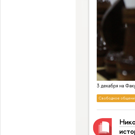
3 декабря на Фак
Свободное общени
Нико
исто