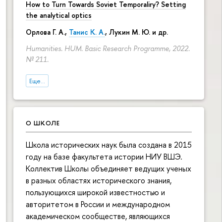
How to Turn Towards Soviet Temporaliry? Setting
the analytical optics
Орлова Г. А.
,
Танис К. А.
,
Лукин М. Ю.
и др.
Humanities. HUM. Basic Research Programme, 2022.
№ 211.
Еще...
О ШКОЛЕ
Школа исторических наук была создана в 2015
году на базе факультета истории НИУ ВШЭ.
Коллектив Школы объединяет ведущих ученых
в разных областях исторического знания,
пользующихся широкой известностью и
авторитетом в России и международном
академическом сообществе, являющихся