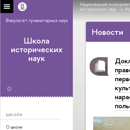
Национальный исследоват
исторических наук
Н
Факультет гуманитарных наук
Новости
Школа
исторических
наук
Докл
прав
перв
куль
нара
поль
ШКОЛА
О школе