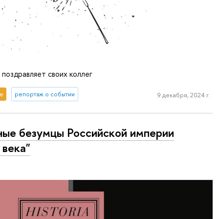
поздравляет своих коллег
е
репортаж о событии
9 декабря, 2024 г.
ные безумцы Российской империи
I века"