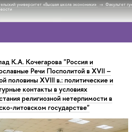
ельский университет «Высшая школа экономики»
Факультет гу
овости
ад К.А. Кочегарова "Россия и
ославные Речи Посполитой в XVII –
ой половины XVIII в.: политические и
турные контакты в условиях
стания религиозной нетерпимости в
ско-литовском государстве"