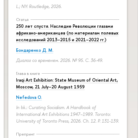
L.; NY: Routledge, 2026.
Статья
250 лет спустя. Наследие Революции глазами
африкано-американцев (по материалам полевых
исследований 2013–2015 и 2021–2022 гг.)
Бондаренко Д. М.
Диалог со временем. 2026. № 95.
С. 36-49.
Глава в книге
Iraqi Art Exhibition: State Museum of Oriental Art,
Moscow, 21 July–20 August 1959
Nefedova O.
In bk.: Curating Socialism. A Handbook of
International Art Exhibitions 1947–1989. Toronto:
University of Toronto Press, 2026. Ch. 12.
P. 131-139.
Препринт