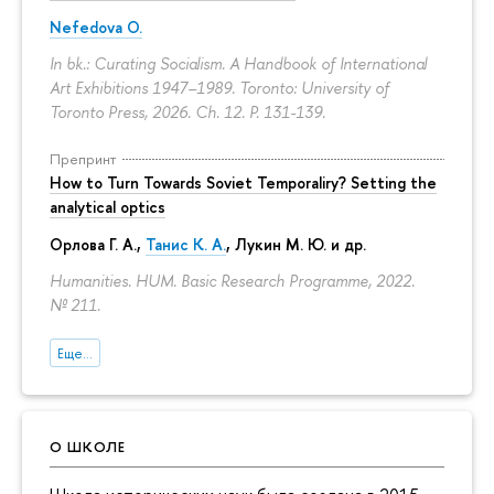
Nefedova O.
In bk.: Curating Socialism. A Handbook of International
Art Exhibitions 1947–1989. Toronto: University of
Toronto Press, 2026. Ch. 12.
P. 131-139.
Препринт
How to Turn Towards Soviet Temporaliry? Setting the
analytical optics
Орлова Г. А.
,
Танис К. А.
,
Лукин М. Ю.
и др.
Humanities. HUM. Basic Research Programme, 2022.
№ 211.
Еще...
О ШКОЛЕ