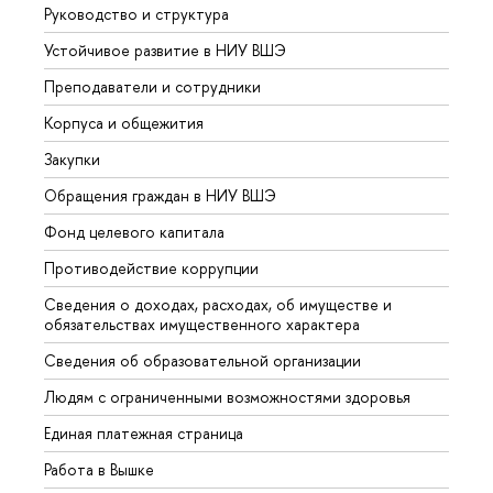
Руководство и структура
Довуз
Устойчивое развитие в НИУ ВШЭ
Олим
Преподаватели и сотрудники
Прием
Корпуса и общежития
Вышк
Закупки
Прием
Обращения граждан в НИУ ВШЭ
Аспир
Фонд целевого капитала
Допол
Противодействие коррупции
Центр
Сведения о доходах, расходах, об имуществе и
Бизне
обязательствах имущественного характера
Образ
Сведения об образовательной организации
Обрат
Людям с ограниченными возможностями здоровья
Единая платежная страница
Работа в Вышке