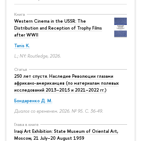
Книга
Western Cinema in the USSR: The
Distribution and Reception of Trophy Films
after WWII
Tanis K.
L.; NY: Routledge, 2026.
Статья
250 лет спустя. Наследие Революции глазами
африкано-американцев (по материалам полевых
исследований 2013–2015 и 2021–2022 гг.)
Бондаренко Д. М.
Диалог со временем. 2026. № 95.
С. 36-49.
Глава в книге
Iraqi Art Exhibition: State Museum of Oriental Art,
Moscow, 21 July–20 August 1959