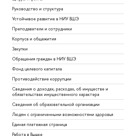
Руководство и структура
Довуз
Устойчивое развитие в НИУ ВШЭ
Олим
Преподаватели и сотрудники
Прием
Корпуса и общежития
Вышк
Закупки
Прием
Обращения граждан в НИУ ВШЭ
Аспир
Фонд целевого капитала
Допол
Противодействие коррупции
Центр
Сведения о доходах, расходах, об имуществе и
Бизне
обязательствах имущественного характера
Образ
Сведения об образовательной организации
Обрат
Людям с ограниченными возможностями здоровья
Единая платежная страница
Работа в Вышке