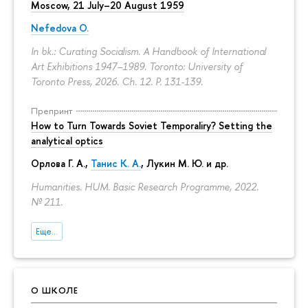
Moscow, 21 July–20 August 1959
Nefedova O.
In bk.: Curating Socialism. A Handbook of International
Art Exhibitions 1947–1989. Toronto: University of
Toronto Press, 2026. Ch. 12.
P. 131-139.
Препринт
How to Turn Towards Soviet Temporaliry? Setting the
analytical optics
Орлова Г. А.
,
Танис К. А.
,
Лукин М. Ю.
и др.
Humanities. HUM. Basic Research Programme, 2022.
№ 211.
Еще...
О ШКОЛЕ