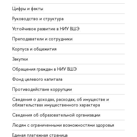
Цифры и факты
Лице
Руководство и структура
Довуз
Устойчивое развитие в НИУ ВШЭ
Олим
Преподаватели и сотрудники
Прием
Корпуса и общежития
Вышк
Закупки
Прием
Обращения граждан в НИУ ВШЭ
Аспир
Фонд целевого капитала
Допол
Противодействие коррупции
Центр
Сведения о доходах, расходах, об имуществе и
Бизне
обязательствах имущественного характера
Образ
Сведения об образовательной организации
Обрат
Людям с ограниченными возможностями здоровья
Единая платежная страница