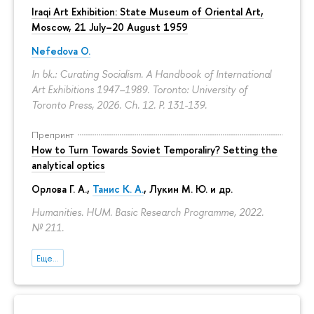
Iraqi Art Exhibition: State Museum of Oriental Art,
Moscow, 21 July–20 August 1959
Nefedova O.
In bk.: Curating Socialism. A Handbook of International
Art Exhibitions 1947–1989. Toronto: University of
Toronto Press, 2026. Ch. 12.
P. 131-139.
Препринт
How to Turn Towards Soviet Temporaliry? Setting the
analytical optics
Орлова Г. А.
,
Танис К. А.
,
Лукин М. Ю.
и др.
Humanities. HUM. Basic Research Programme, 2022.
№ 211.
Еще...