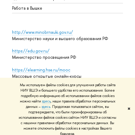
Работа в Вышке
http://www.minobrnauki.gov.ru/
Министерство науки и высшего образования РФ
https://edu.gov.ru/
Министерство просвещения РФ
https://elearning.hse.ru/mooc
Массовые открытые онлайн-курсы
Мы используем файлы cookies для улучшения работы сайта
НИУ ВШЭ и большего удобства его использования. Более
подробную информацию об использовании файлов cookies
© НИУ ВШЭ 1993–2026
Адреса и контакты
Условия
можно найти
здесь
, наши правила обработки персональных
использования материалов
Политика конфиденциальности
данных –
здесь
. Продолжая пользоваться сайтом, вы
✖
Карта сайта
подтверждаете, что были проинформированы об
использовании файлов cookies сайтом НИУ ВШЭ и согласны
Редактору
с нашими правилами обработки персональных данных. Вы
можете отключить файлы cookies в настройках Вашего
браузера.