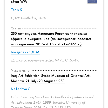
after WWII
Tanis K.
L.; NY: Routledge, 2026.
Статья
250 лет спустя. Наследие Революции глазами
африкано-американцев (по материалам полевых
исследований 2013–2015 и 2021–2022 гг.)
Бондаренко Д. М.
Диалог со временем. 2026. № 95.
С. 36-49.
Глава в книге
Iraqi Art Exhibition: State Museum of Oriental Art,
Moscow, 21 July–20 August 1959
Nefedova O.
In bk.: Curating Socialism. A Handbook of International
Art Exhibitions 1947–1989. Toronto: University of
Toronto Press, 2026. Ch. 12.
P. 131-139.