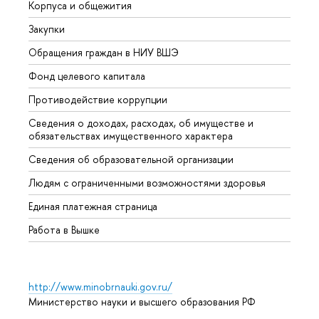
Корпуса и общежития
Вышк
Закупки
Прием
Обращения граждан в НИУ ВШЭ
Аспир
Фонд целевого капитала
Допол
Противодействие коррупции
Центр
Сведения о доходах, расходах, об имуществе и
Бизне
обязательствах имущественного характера
Образ
Сведения об образовательной организации
Обрат
Людям с ограниченными возможностями здоровья
Единая платежная страница
Работа в Вышке
http://www.minobrnauki.gov.ru/
Министерство науки и высшего образования РФ